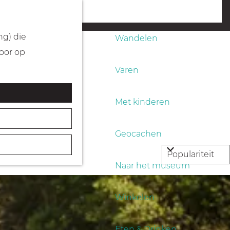
Fietsen
menu
ng) die
Wandelen
Door op
Varen
Met kinderen
Geocachen
Naar het museum
Winkelen
Eten & Drinken