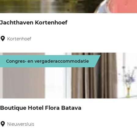
a
p
r
g
:
o
e
Jachthaven Kortenhoef
p
:
Kortenhoef
J
a
c
Congres- en vergaderaccommodatie
h
t
h
a
v
Boutique Hotel Flora Batava
e
n
Nieuwersluis
B
K
o