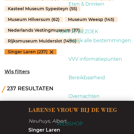
a
Eten & Drinken
Kasteel Museum Sypesteyn (55)
g
e
Museum Hilversum (62)
Museum Weesp (145)
Nederlands Vestingmuseum (37)
PLAN JE BEZOEK
Bekijk alle bestemmingen
Rijksmuseum Muiderslot (1496)
Singer Laren (237)
VVV informatiepunten
Wis filters
Bereikbaarheid
237 RESULTATEN
Overnachten
L
LARENSE VROUW BIJ DE WIEG
a
Neuhuys, Albert
r
WEBSHOP
Singer Laren
e