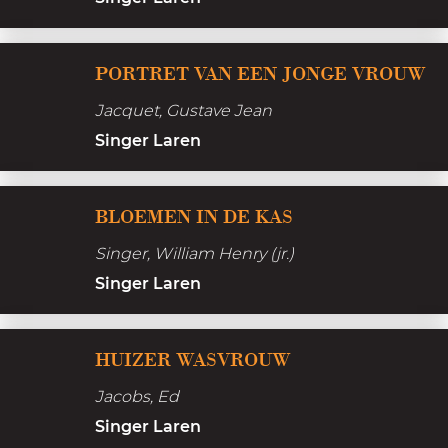
e
d
e
r
e
g
PORTRET VAN EEN JONGE VROUW
g
e
Jacquet, Gustave Jean
r
n
Singer Laren
t
r
B
BLOEMEN IN DE KAS
l
t
Singer, William Henry (jr.)
o
v
Singer Laren
e
m
H
e
HUIZER WASVROUW
u
n
Jacobs, Ed
i
i
Singer Laren
z
n
j