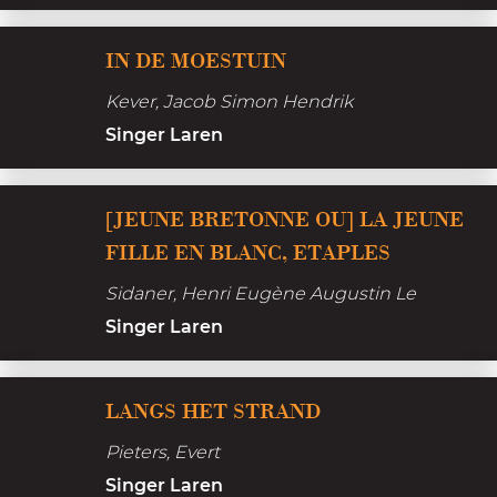
e
d
I
r
IN DE MOESTUIN
e
n
w
k
Kever, Jacob Simon Hendrik
d
a
a
Singer Laren
e
s
s
v
m
v
r
o
[JEUNE BRETONNE OU] LA JEUNE
r
e
FILLE EN BLANC, ETAPLES
o
s
u
Sidaner, Henri Eugène Augustin Le
t
w
Singer Laren
u
i
L
LANGS HET STRAND
n
a
Pieters, Evert
n
Singer Laren
g