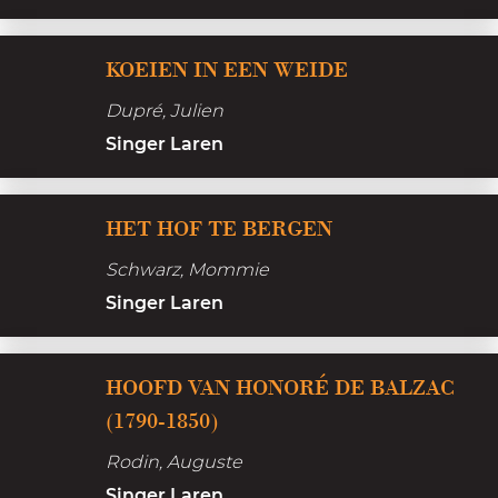
n
K
s
KOEIEN IN EEN WEIDE
o
e
Dupré, Julien
e
v
Singer Laren
i
r
e
o
H
n
HET HOF TE BERGEN
u
e
i
w
Schwarz, Mommie
t
n
b
Singer Laren
H
e
i
o
e
j
f
HOOFD VAN HONORÉ DE BALZAC
n
d
t
(1790-1850)
w
e
e
e
w
Rodin, Auguste
B
i
i
Singer Laren