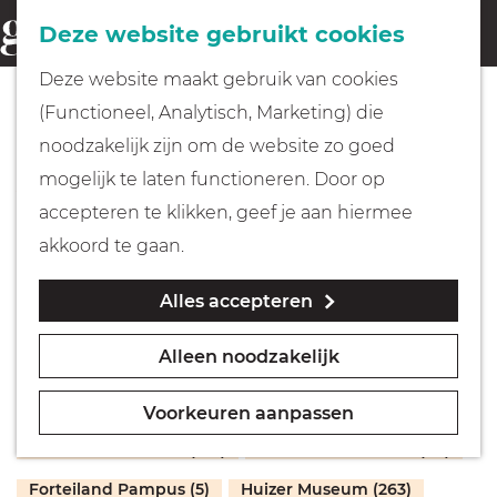
Fietsen
Deze website gebruikt cookies
menu
Z
G
Deze website maakt gebruik van cookies
o
Wandelen
a
(Functioneel, Analytisch, Marketing) die
e
n
Museumcollecties
noodzakelijk zijn om de website zo goed
k
Varen
a
mogelijk te laten functioneren. Door op
e
a
accepteren te klikken, geef je aan hiermee
n
r
Met kinderen
akkoord te gaan.
d
Maker
Soort object
Plaats
Jaar
Alles accepteren
e
Geocachen
h
Alleen noodzakelijk
o
Naar het museum
m
Collectie Grote Kerk Naarden (57)
Voorkeuren aanpassen
e
Winkelen
Collectie Hilversum (198)
Comenius Museum (99)
p
Forteiland Pampus (5)
Huizer Museum (263)