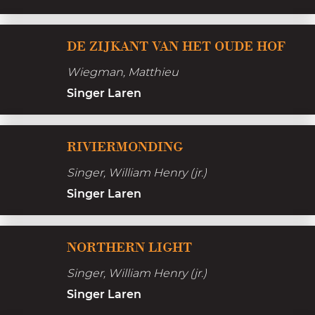
s
D
h
DE ZIJKANT VAN HET OUDE HOF
e
e
Wiegman, Matthieu
z
t
Singer Laren
i
s
j
t
R
k
RIVIERMONDING
r
i
a
a
Singer, William Henry (jr.)
v
n
n
Singer Laren
i
t
d
e
v
N
r
NORTHERN LIGHT
a
o
m
n
Singer, William Henry (jr.)
r
o
h
Singer Laren
t
n
e