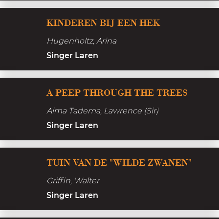
h
d
t
K
e
KINDEREN BIJ EEN HEK
i
O
i
r
n
u
Hugenholtz, Arina
n
n
g
d
Singer Laren
d
L
e
e
i
H
A
r
A PEEP THROUGH THE TREES
g
o
p
e
h
Alma Tadema, Lawrence (Sir)
f
e
n
t
Singer Laren
e
b
p
i
T
t
TUIN VAN DE "WILDE ZWANEN"
j
u
h
e
Griffin, Walter
i
r
e
Singer Laren
n
o
n
v
u