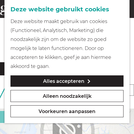
Fietsen
Deze website gebruikt cookies
menu
Z
G
Deze website maakt gebruik van cookies
o
Wandelen
a
(Functioneel, Analytisch, Marketing) die
e
n
Locaties
noodzakelijk zijn om de website zo goed
k
Varen
a
mogelijk te laten functioneren. Door op
e
a
accepteren te klikken, geef je aan hiermee
n
r
Met kinderen
W
S
akkoord te gaan.
Filter
d
a
o
Alles accepteren
t
e
Geocachen
r
S
385 T/M 408 VAN 718
z
h
t
RESULTATEN
Alleen noodzakelijk
o
o
o
Naar het museum
e
r
e
m
e
Voorkeuren aanpassen
k
t
Militair erfgoed
e
Winkelen
r
j
e
p
o
e
e