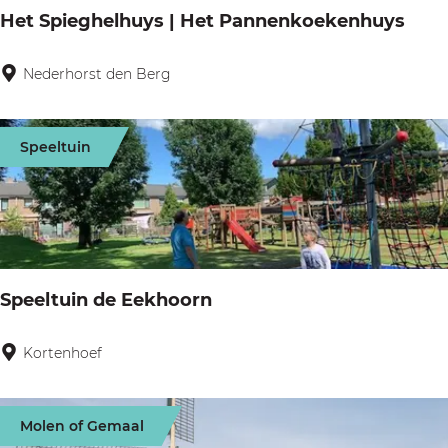
o
Het Spieghelhuys | Het Pannenkoekenhuys
o
s
Nederhorst den Berg
H
d
e
r
t
Speeltuin
e
S
c
p
h
i
t
e
g
Speeltuin de Eekhoorn
h
e
Kortenhoef
S
l
p
h
e
Molen of Gemaal
u
e