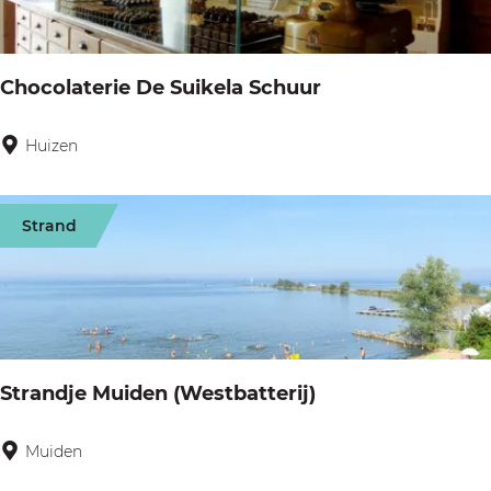
b
e
o
s
Chocolaterie De Suikela Schuur
Huizen
C
h
o
Strand
c
o
l
a
t
Strandje Muiden (Westbatterij)
e
r
Muiden
S
i
t