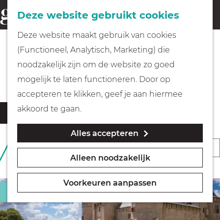
Fietsen
Deze website gebruikt cookies
menu
Z
G
Deze website maakt gebruik van cookies
o
Wandelen
a
(Functioneel, Analytisch, Marketing) die
e
n
Locaties
noodzakelijk zijn om de website zo goed
k
Varen
a
mogelijk te laten functioneren. Door op
e
a
accepteren te klikken, geef je aan hiermee
n
r
Met kinderen
W
S
akkoord te gaan.
Filter
d
a
o
Alles accepteren
t
e
Geocachen
r
S
409 T/M 432 VAN 718
z
h
t
RESULTATEN
Alleen noodzakelijk
o
o
o
Naar het museum
e
r
e
m
e
Voorkeuren aanpassen
k
t
Bezienswaardigheid
e
Winkelen
r
j
e
p
o
e
e