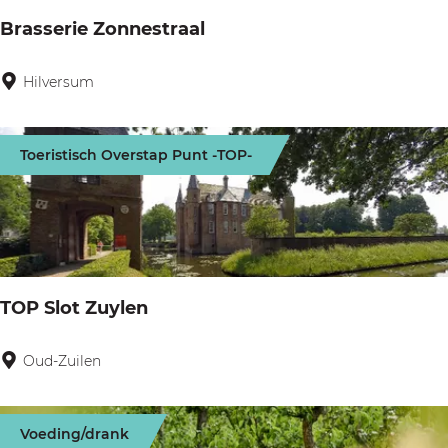
Z
Brasserie Zonnestraal
u
i
Hilversum
B
l
r
e
a
n
Toeristisch Overstap Punt -TOP-
s
s
e
r
i
TOP Slot Zuylen
e
Z
Oud-Zuilen
T
o
O
n
P
Voeding/drank
n