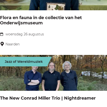
e
n
d
c
Flora en fauna in de collectie van het
e
e
Onderwijsmuseum
r
r
l
t
woensdag 26 augustus
F
a
W
l
Naarden
n
y
o
d
b
r
s
Jazz of Wereldmuziek
e
a
V
K
e
e
o
n
s
o
f
t
i
a
i
The New Conrad Miller Trio | Nightdreamer
j
u
n
m