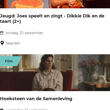
r
k
e
e
n
k
Jeugd: Joes speelt en zingt - Dikkie Dik en de
n
a
taart (2+)
m
P
e
r
zondag 20 september
J
t
i
e
Naarden
J
n
u
o
s
g
j
Film
j
d
a
e
:
n
s
J
n
d
o
e
a
e
k
Hoeksteen van de Samenleving
g
s
e
s