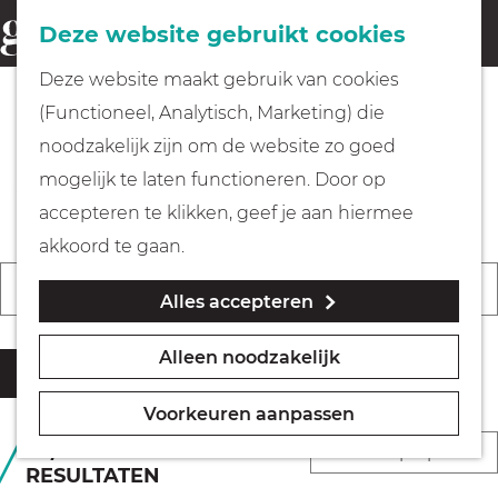
Fietsen
Deze website gebruikt cookies
menu
Z
G
Deze website maakt gebruik van cookies
o
Wandelen
a
(Functioneel, Analytisch, Marketing) die
e
n
De leukste evenementen &
noodzakelijk zijn om de website zo goed
k
Varen
a
activiteiten in Gooi & Vecht
mogelijk te laten functioneren. Door op
e
a
accepteren te klikken, geef je aan hiermee
n
r
Met kinderen
akkoord te gaan.
d
W
W
S
Vandaag
Morgen
Dit weekend
Alles accepteren
a
e
K
Geocachen
a
o
t
h
i
n
r
Alleen noodzakelijk
z
o
e
Filter
Naar het museum
n
t
o
m
s
e
e
Voorkeuren aanpassen
e
e
d
e
e
Winkelen
S
1 T/M 36 VAN 41
k
p
a
RESULTATEN
r
r
o
j