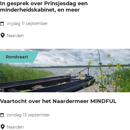
m
Y
In gesprek over Prinsjesdag een
e
e
minderheidskabinet, en meer
u
o
a
r
s
u
m
i
vrijdag 11 september
I
e
a
e
j
n
Naarden
u
S
r
N
g
m
o
a
e
n
Rondvaart
a
s
g
r
p
d
r
e
e
n
k
Vaartocht over het Naardermeer MINDFUL
o
v
zondag 13 september
V
e
a
Naarden