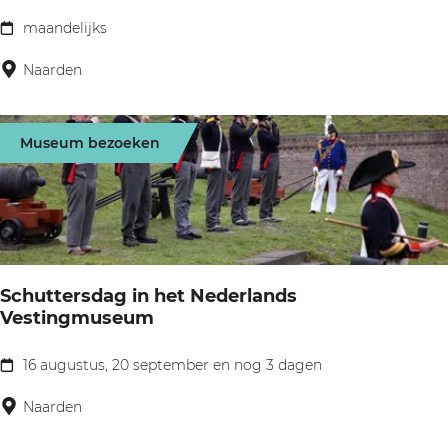
u
h
maandelijks
r
P
e
m
e
Naarden
r
a
n
m
n
n
e
Museum bezoeken
-
e
n
G
n
v
r
h
a
o
e
n
t
l
h
Schuttersdag in het Nederlands
e
d
Vestingmuseum
e
K
e
t
e
n
16 augustus, 20 september en nog 3 dagen
S
A
r
c
Naarden
r
k
h
c