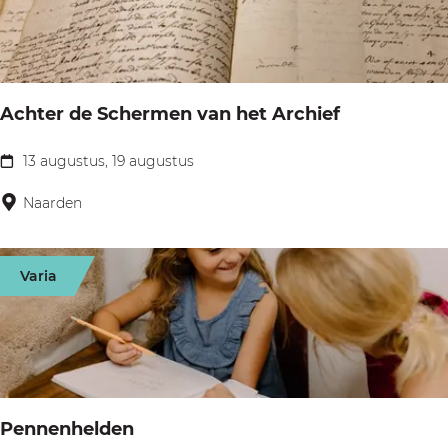
c
o
n
c
Achter de Schermen van het Archief
e
r
13 augustus, 19 augustus
A
t
c
Naarden
L
h
u
t
u
Varia
e
k
r
S
d
c
e
h
S
u
Pennenhelden
c