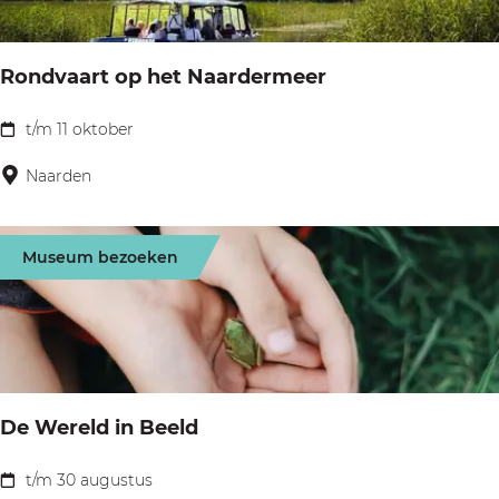
n
d
Rondvaart op het Naardermeer
e
l
t/m 11 oktober
R
i
o
Naarden
n
n
g
d
m
Museum bezoeken
v
e
a
t
a
g
r
i
t
d
De Wereld in Beeld
o
s
p
t/m 30 augustus
D