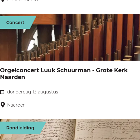
p
o
6
r
-
Concert
l
1
e
2
z
j
e
r
n
Orgelconcert Luuk Schuurman - Grote Kerk
i
Naarden
n
d
donderdag 13 augustus
O
e
r
Naarden
b
g
i
e
Rondleiding
e
l
b