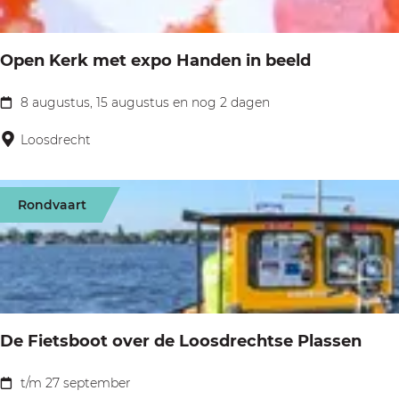
s
T
y
s
r
n
e
o
Open Kerk met expo Handen in beeld
i
n
m
n
8 augustus, 15 augustus en nog 2 dagen
p
O
B
e
p
Loosdrecht
l
n
e
o
b
n
e
Rondvaart
u
K
i
r
e
g
r
h
k
m
De Fietsboot over de Loosdrechtse Plassen
e
t
t/m 27 september
D