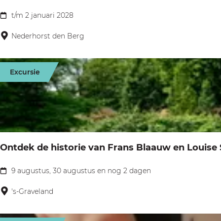
r
a
a
t/m 2 januari 2028
t
B
s
s
d
e
Nederhorst den Berg
s
s
e
r
e
e
V
g
n
n
Excursie
e
s
c
e
h
B
t
e
&
e
Ontdek de historie van Frans Blaauw en Louise 
d
s
e
t
9 augustus, 30 augustus en nog 2 dagen
O
P
e
n
's-Graveland
l
n
t
a
p
d