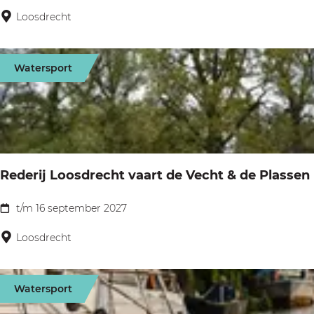
e
e
Loosdrecht
x
F
p
i
o
Watersport
e
H
t
a
s
n
b
d
o
e
Rederij Loosdrecht vaart de Vecht & de Plassen
o
n
t
t/m 16 september 2027
i
R
o
n
e
Loosdrecht
v
b
d
e
e
e
r
Watersport
e
r
d