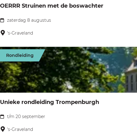
OERRR Struinen met de boswachter
m
e
zaterdag 8 augustus
O
r
E
's-Graveland
v
R
a
R
a
Rondleiding
R
r
S
t
t
o
r
c
u
h
Unieke rondleiding Trompenburgh
i
t
n
t/m 20 september
o
U
e
p
n
's-Graveland
n