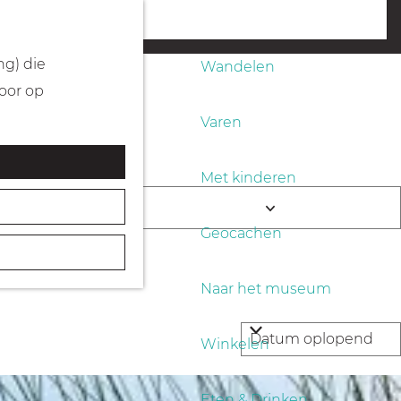
Fietsen
menu
ng) die
Wandelen
Door op
Varen
Met kinderen
end
K
Geocachen
i
e
Naar het museum
s
d
Winkelen
a
t
Eten & Drinken