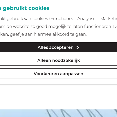
 gebruikt cookies
t gebruik van cookies (Functioneel, Analytisch, Marketi
 om de website zo goed mogelijk te laten functioneren. 
iten in Gooi & Vecht
kken, geef je aan hiermee akkoord te gaan.
Alles accepteren
Alleen noodzakelijk
Morgen
Dit week
Voorkeuren aanpassen