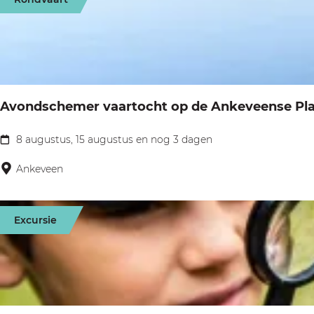
a
p
t
g
:
e
e
e
r
o
Avondschemer vaartocht op de Ankeveense Pl
p
:
8 augustus, 15 augustus en nog 3 dagen
A
v
Ankeveen
o
n
Excursie
d
s
c
h
e