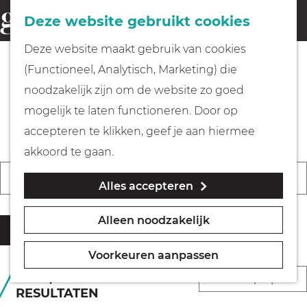
Fietsen
Deze website gebruikt cookies
menu
Z
G
Deze website maakt gebruik van cookies
o
Wandelen
a
(Functioneel, Analytisch, Marketing) die
e
n
De leukste evenementen &
noodzakelijk zijn om de website zo goed
k
Varen
a
activiteiten in Gooi & Vecht
mogelijk te laten functioneren. Door op
e
a
accepteren te klikken, geef je aan hiermee
n
r
Met kinderen
akkoord te gaan.
d
W
W
S
Vandaag
Morgen
Dit weekend
Alles accepteren
a
e
K
Geocachen
a
o
t
h
i
n
r
Alleen noodzakelijk
z
o
e
Filter
Naar het museum
n
t
o
m
s
e
e
Voorkeuren aanpassen
e
e
d
e
e
Winkelen
S
433 T/M 70 VAN 70
k
p
a
RESULTATEN
r
r
o
j