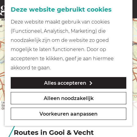
Fietsen
Deze website gebruikt cookies
menu
Z
G
Deze website maakt gebruik van cookies
o
Wandelen
+
a
(Functioneel, Analytisch, Marketing) die
e
−
n
noodzakelijk zijn om de website zo goed
k
Varen
a
mogelijk te laten functioneren. Door op
e
a
accepteren te klikken, geef je aan hiermee
n
r
Met kinderen
akkoord te gaan.
d
Alles accepteren
e
Geocachen
h
Bekijk alle routes in een lijst
Alleen noodzakelijk
o
Leaflet
|
Sources: Esri, HERE, Garmin, USGS, Intermap, INCREMENT P, NRCan, Esri Japan, METI,
Naar het museum
Esri China (Hong Kong), Esri Korea, Esri (Thailand), NGCC, (c) OpenStreetMap contributors, and the
GIS User Community
m
Voorkeuren aanpassen
e
Winkelen
p
Routes in Gooi & Vecht