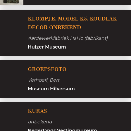
n
m
i
d
e
c
KLOMPJE, MODEL K5, KOUDLAK
s
t
h
DECOR ONBEKEND
v
n
t
e
u
Aardewerkfabriek HaHo (fabrikant)
e
r
m
Huizer Museum
n
l
m
e
e
G
GROEPSFOTO
d
r
r
e
Verhoeff, Bert
2
o
n
Museum Hilversum
6
e
p
K
s
KURAS
u
f
onbekend
r
o
Nederlands Vestingmuseum