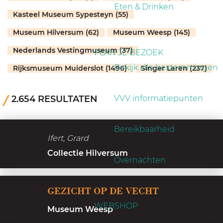
a
Eten & Drinken
Kasteel Museum Sypesteyn (55)
g
e
Museum Hilversum (62)
Museum Weesp (145)
Nederlands Vestingmuseum (37)
PLAN JE BEZOEK
Bekijk alle bestemmingen
Rijksmuseum Muiderslot (1496)
Singer Laren (237)
2.654 RESULTATEN
VVV informatiepunten
Bereikbaarheid
Ifert, Grard
Collectie Hilversum
Overnachten
G
GEZICHT OP DE VECHT
e
WEBSHOP
Museum Weesp
z