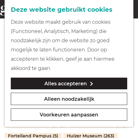
Fietsen
Deze website gebruikt cookies
menu
Z
G
Deze website maakt gebruik van cookies
o
Wandelen
a
(Functioneel, Analytisch, Marketing) die
e
n
Museumcollecties
noodzakelijk zijn om de website zo goed
k
Varen
a
mogelijk te laten functioneren. Door op
e
a
accepteren te klikken, geef je aan hiermee
n
r
Met kinderen
akkoord te gaan.
d
Maker
Soort object
Plaats
Jaar
Alles accepteren
e
Geocachen
h
Alleen noodzakelijk
o
Naar het museum
m
Collectie Grote Kerk Naarden (57)
Voorkeuren aanpassen
e
Winkelen
Collectie Hilversum (198)
Comenius Museum (99)
p
Forteiland Pampus (5)
Huizer Museum (263)