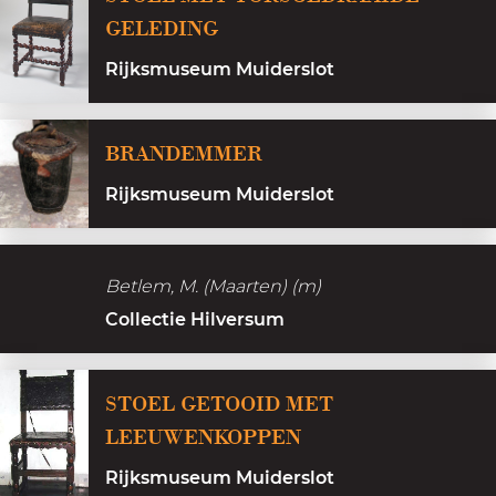
d
GELEDING
c
e
h
Rijksmuseum Muiderslot
r
e
p
h
B
BRANDEMMER
o
i
r
o
s
Rijksmuseum Muiderslot
a
r
t
n
t
o
d
t
Betlem, M. (Maarten) (m)
r
e
e
Collectie Hilversum
i
m
W
e
m
e
STOEL GETOOID MET
e
e
LEEUWENKOPPEN
r
s
Rijksmuseum Muiderslot
p