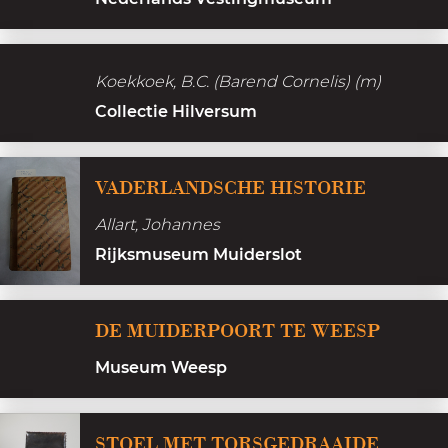
a
t
s
o
Koekkoek, B.C. (Barend Cornelis) (m)
Collectie Hilversum
V
VADERLANDSCHE HISTORIE
a
Allart, Johannes
d
Rijksmuseum Muiderslot
e
r
D
l
DE MUIDERPOORT TE WEESP
e
a
Museum Weesp
M
n
u
d
i
STOEL MET TORSGEDRAAIDE
s