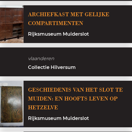
i
c
ARCHIEFKAST MET GELIJKE
h
COMPARTIMENTEN
t
Rijksmuseum Muiderslot
o
p
d
vlaanderen
e
Collectie Hilversum
V
e
GESCHIEDENIS VAN HET SLOT TE
c
MUIDEN: EN HOOFTS LEVEN OP
h
HETZELVE
t
Rijksmuseum Muiderslot