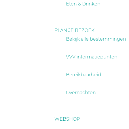
a
Eten & Drinken
g
e
PLAN JE BEZOEK
Bekijk alle bestemmingen
VVV informatiepunten
Bereikbaarheid
Overnachten
WEBSHOP