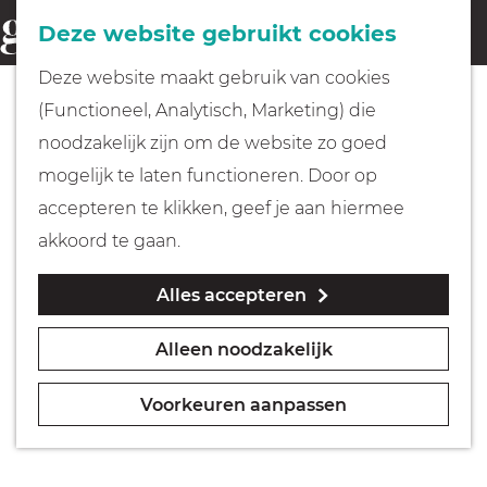
Fietsen
Deze website gebruikt cookies
menu
Z
G
Deze website maakt gebruik van cookies
o
Wandelen
a
(Functioneel, Analytisch, Marketing) die
e
n
noodzakelijk zijn om de website zo goed
k
Varen
a
mogelijk te laten functioneren. Door op
e
a
accepteren te klikken, geef je aan hiermee
n
r
Met kinderen
akkoord te gaan.
d
Alles accepteren
e
Geocachen
h
Alleen noodzakelijk
o
Naar het museum
m
Voorkeuren aanpassen
e
Winkelen
p