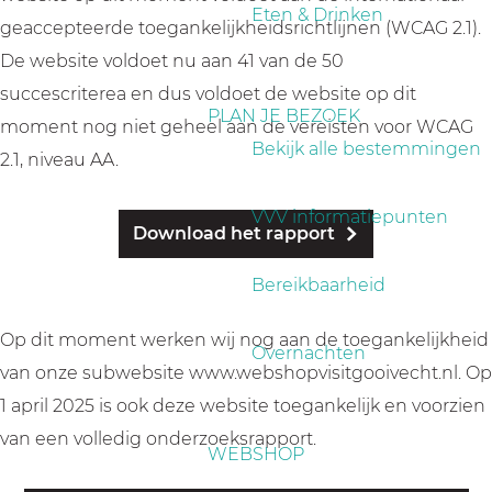
a
Eten & Drinken
geaccepteerde toegankelijkheidsrichtlijnen (WCAG 2.1).
g
De website voldoet nu aan 41 van de 50
e
succescriterea en dus voldoet de website op dit
PLAN JE BEZOEK
moment nog niet geheel aan de vereisten voor WCAG
Bekijk alle bestemmingen
2.1, niveau AA.
VVV informatiepunten
Download het rapport
Bereikbaarheid
Op dit moment werken wij nog aan de toegankelijkheid
Overnachten
van onze subwebsite www.webshopvisitgooivecht.nl. Op
1 april 2025 is ook deze website toegankelijk en voorzien
van een volledig onderzoeksrapport.
WEBSHOP