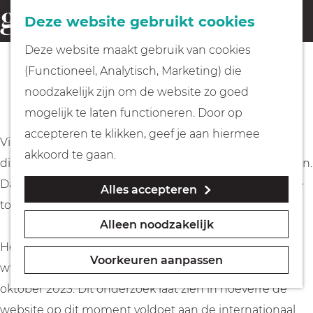
Fietsen
Deze website gebruikt cookies
menu
Z
G
Deze website maakt gebruik van cookies
o
Wandelen
a
Toegankelijkheid
(Functioneel, Analytisch, Marketing) die
e
n
noodzakelijk zijn om de website zo goed
k
Varen
a
mogelijk te laten functioneren. Door op
e
a
accepteren te klikken, geef je aan hiermee
n
Visit Gooi & Vecht wil dat iedereen alle informatie en
r
Met kinderen
akkoord te gaan.
diensten op onze website goed kan lezen en gebruiken.
d
Daarom werken we continu aan het verbeteren van de
Alles accepteren
e
Geocachen
toegankelijkheid van deze website.
h
Alleen noodzakelijk
o
Naar het museum
Het toegankelijkheidsonderzoek naar Heronderzoek
m
Voorkeuren aanpassen
www.visitgooivecht.nl WCAG 2.1 AA is afgerond op 12
e
Winkelen
oktober 2023. Dit onderzoek laat zien in hoeverre de
p
website op dit moment voldoet aan de internationaal