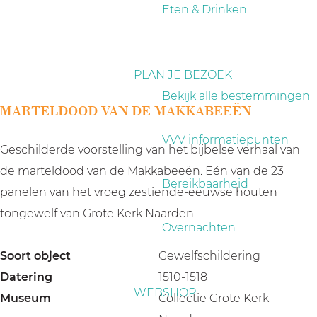
a
Eten & Drinken
g
e
PLAN JE BEZOEK
Bekijk alle bestemmingen
MARTELDOOD VAN DE MAKKABEEËN
VVV informatiepunten
Geschilderde voorstelling van het bijbelse verhaal van
de marteldood van de Makkabeeën. Eén van de 23
Bereikbaarheid
panelen van het vroeg zestiende-eeuwse houten
tongewelf van Grote Kerk Naarden.
Overnachten
Soort object
Gewelfschildering
Datering
1510-1518
WEBSHOP
Museum
Collectie Grote Kerk