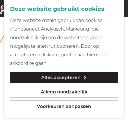
Fietsen
Deze website gebruikt cookies
menu
Z
G
Deze website maakt gebruik van cookies
o
Wandelen
a
(Functioneel, Analytisch, Marketing) die
COLLECTIE
e
n
Collectie Grote Kerk Naarden
noodzakelijk zijn om de website zo goed
k
Varen
a
mogelijk te laten functioneren. Door op
e
a
accepteren te klikken, geef je aan hiermee
n
r
Met kinderen
akkoord te gaan.
d
Alles accepteren
e
Geocachen
h
Alleen noodzakelijk
o
Naar het museum
m
Voorkeuren aanpassen
e
Winkelen
p