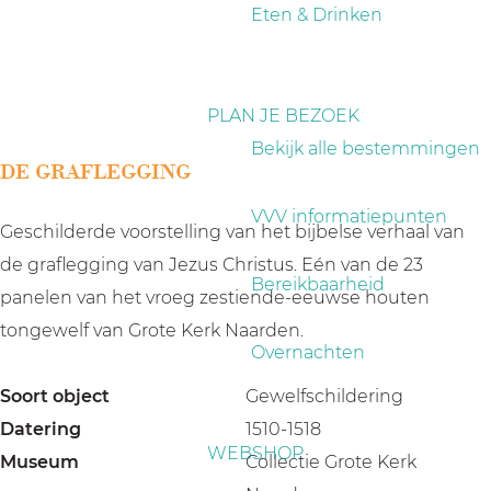
a
Eten & Drinken
g
e
PLAN JE BEZOEK
Bekijk alle bestemmingen
DE GRAFLEGGING
VVV informatiepunten
Geschilderde voorstelling van het bijbelse verhaal van
de graflegging van Jezus Christus. Eén van de 23
Bereikbaarheid
panelen van het vroeg zestiende-eeuwse houten
tongewelf van Grote Kerk Naarden.
Overnachten
Soort object
Gewelfschildering
Datering
1510-1518
WEBSHOP
Museum
Collectie Grote Kerk