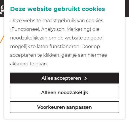
Fietsen
Deze website gebruikt cookies
menu
Z
G
Deze website maakt gebruik van cookies
o
Wandelen
a
(Functioneel, Analytisch, Marketing) die
COLLECTIE
e
n
Collectie Grote Kerk Naarden
noodzakelijk zijn om de website zo goed
k
Varen
a
mogelijk te laten functioneren. Door op
e
a
accepteren te klikken, geef je aan hiermee
n
r
Met kinderen
akkoord te gaan.
d
Alles accepteren
e
Geocachen
h
Alleen noodzakelijk
o
Naar het museum
m
Voorkeuren aanpassen
e
Winkelen
p