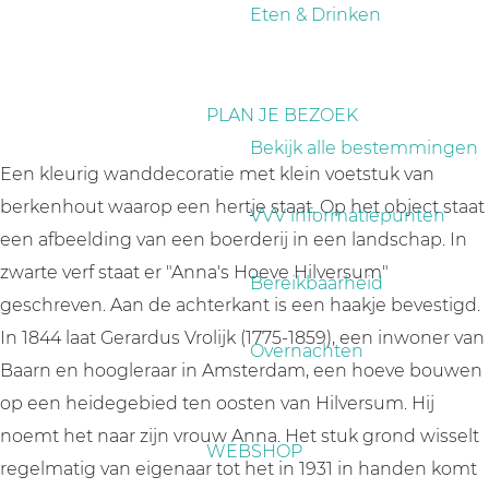
a
Eten & Drinken
g
e
PLAN JE BEZOEK
Bekijk alle bestemmingen
Een kleurig wanddecoratie met klein voetstuk van
berkenhout waarop een hertje staat. Op het object staat
VVV informatiepunten
een afbeelding van een boerderij in een landschap. In
zwarte verf staat er "Anna's Hoeve Hilversum"
Bereikbaarheid
geschreven. Aan de achterkant is een haakje bevestigd.
In 1844 laat Gerardus Vrolijk (1775-1859), een inwoner van
Overnachten
Baarn en hoogleraar in Amsterdam, een hoeve bouwen
op een heidegebied ten oosten van Hilversum. Hij
noemt het naar zijn vrouw Anna. Het stuk grond wisselt
WEBSHOP
regelmatig van eigenaar tot het in 1931 in handen komt