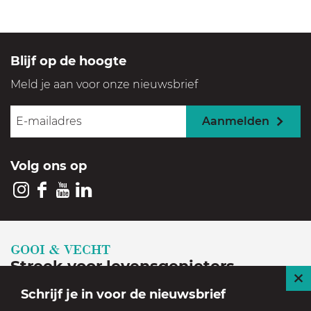
Blijf op de hoogte
Meld je aan voor onze nieuwsbrief
Aanmelden
Volg ons op
I
F
Y
L
n
a
o
i
s
c
u
n
GOOI & VECHT
t
e
T
k
Streek voor levensgenieters
a
b
u
e
S
Schrijf je in voor de nieuwsbrief
Geniet in een prachtige, historische en groene
g
o
b
d
l