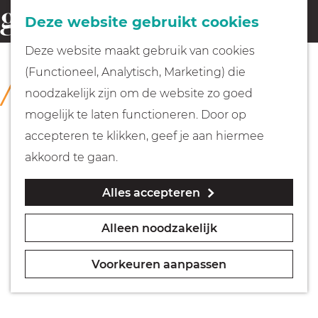
Fietsen
Deze website gebruikt cookies
menu
Z
G
Deze website maakt gebruik van cookies
o
Wandelen
a
(Functioneel, Analytisch, Marketing) die
COLLECTIE
e
n
Collectie Hilversum
noodzakelijk zijn om de website zo goed
k
Varen
a
mogelijk te laten functioneren. Door op
e
a
accepteren te klikken, geef je aan hiermee
n
r
Met kinderen
akkoord te gaan.
d
Alles accepteren
e
Geocachen
h
Alleen noodzakelijk
o
Naar het museum
m
Voorkeuren aanpassen
e
Winkelen
p