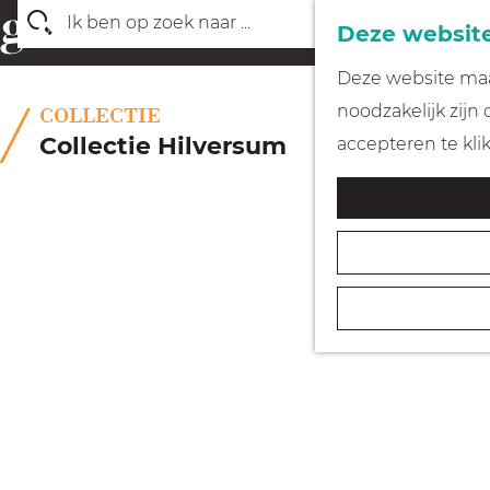
Deze website
Z
G
Deze website maak
o
a
noodzakelijk zijn
COLLECTIE
e
n
Collectie Hilversum
accepteren te kli
k
a
e
a
n
r
d
e
h
o
m
e
p