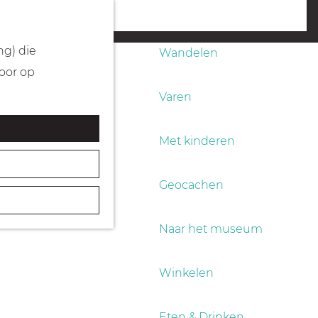
Fietsen
menu
ng) die
Wandelen
Door op
Varen
Met kinderen
Geocachen
Naar het museum
Winkelen
Eten & Drinken