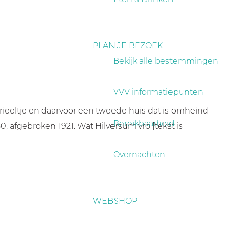
PLAN JE BEZOEK
Bekijk alle bestemmingen
VVV informatiepunten
ieeltje en daarvoor een tweede huis dat is omheind
Bereikbaarheid
, afgebroken 1921. Wat Hilversum vro [tekst is
Overnachten
WEBSHOP