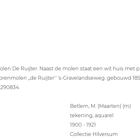
n De Ruijter. Naast de molen staat een wit huis met pr
orenmolen ,,de Ruijter'' 's-Gravelandseweg. gebouwd 1850
 290834.
Betlem, M. (Maarten) (m)
tekening, aquarel
1900 - 1921
Collectie Hilversum