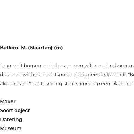
a
g
e
Betlem, M. (Maarten) (m)
Laan met bomen met daaraan een witte molen: korenmole
door een wit hek. Rechtsonder gesigneerd. Opschrift: "K
afgebroken]". De tekening staat samen op één blad met
Maker
Soort object
Datering
Museum