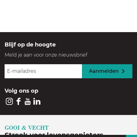
Blijf op de hoogte
Meld je aan voor onze nieuwsbrief
Aanmelden
Volg ons op
I
F
Y
L
n
a
o
i
s
c
u
n
GOOI & VECHT
t
e
T
k
Streek voor levensgenieters