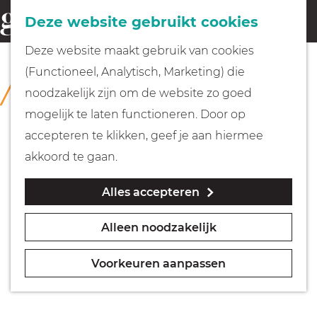
Fietsen
Deze website gebruikt cookies
menu
Z
G
Deze website maakt gebruik van cookies
o
Wandelen
a
(Functioneel, Analytisch, Marketing) die
COLLECTIE
e
n
Collectie Hilversum
noodzakelijk zijn om de website zo goed
k
Varen
a
mogelijk te laten functioneren. Door op
e
a
accepteren te klikken, geef je aan hiermee
n
r
Met kinderen
akkoord te gaan.
d
Alles accepteren
e
Geocachen
h
Alleen noodzakelijk
o
Naar het museum
m
Voorkeuren aanpassen
e
Winkelen
p