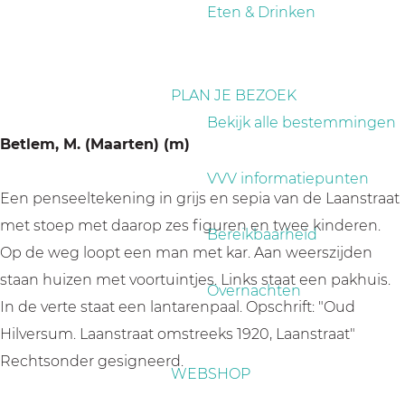
a
Eten & Drinken
g
e
PLAN JE BEZOEK
Bekijk alle bestemmingen
Betlem, M. (Maarten) (m)
VVV informatiepunten
Een penseeltekening in grijs en sepia van de Laanstraat
met stoep met daarop zes figuren en twee kinderen.
Bereikbaarheid
Op de weg loopt een man met kar. Aan weerszijden
staan huizen met voortuintjes. Links staat een pakhuis.
Overnachten
In de verte staat een lantarenpaal. Opschrift: "Oud
Hilversum. Laanstraat omstreeks 1920, Laanstraat"
Rechtsonder gesigneerd.
WEBSHOP