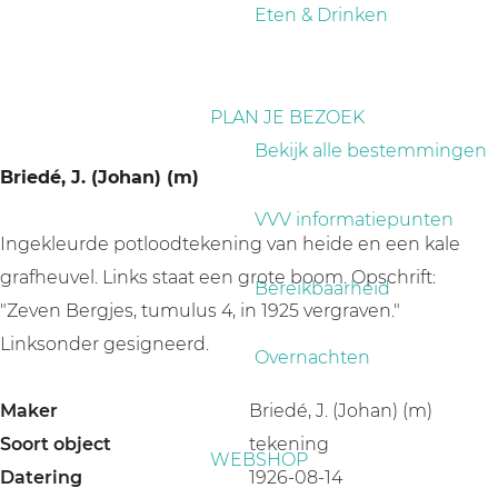
a
Eten & Drinken
g
e
PLAN JE BEZOEK
Bekijk alle bestemmingen
Briedé, J. (Johan) (m)
VVV informatiepunten
Ingekleurde potloodtekening van heide en een kale
grafheuvel. Links staat een grote boom. Opschrift:
Bereikbaarheid
"Zeven Bergjes, tumulus 4, in 1925 vergraven."
Linksonder gesigneerd.
Overnachten
Maker
Briedé, J. (Johan) (m)
Soort object
tekening
WEBSHOP
Datering
1926-08-14