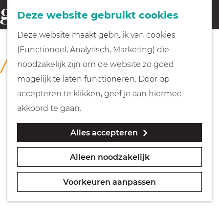
Fietsen
Deze website gebruikt cookies
menu
Z
G
Deze website maakt gebruik van cookies
o
Wandelen
a
(Functioneel, Analytisch, Marketing) die
COLLECTIE
e
n
Collectie Hilversum
noodzakelijk zijn om de website zo goed
k
Varen
a
mogelijk te laten functioneren. Door op
e
a
accepteren te klikken, geef je aan hiermee
n
r
Met kinderen
akkoord te gaan.
d
Alles accepteren
e
Geocachen
h
Alleen noodzakelijk
o
Naar het museum
m
Voorkeuren aanpassen
e
Winkelen
p