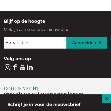
Blijf op de hoogte
Meld je aan voor onze nieuwsbrief
Aanmelden
Volg ons op
I
F
Y
L
n
a
o
i
s
c
u
n
GOOI & VECHT
t
e
T
k
Streek voor levensgenieters
a
b
u
e
S
Schrijf je in voor de nieuwsbrief
Geniet in een prachtige, historische en groene
g
o
b
d
l