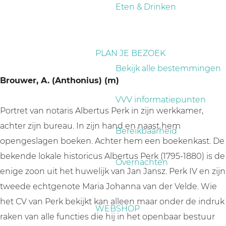
a
Eten & Drinken
g
e
PLAN JE BEZOEK
Bekijk alle bestemmingen
Brouwer, A. (Anthonius) (m)
VVV informatiepunten
Portret van notaris Albertus Perk in zijn werkkamer,
achter zijn bureau. In zijn hand en naast hem
Bereikbaarheid
opengeslagen boeken. Achter hem een boekenkast. De
bekende lokale historicus Albertus Perk (1795-1880) is de
Overnachten
enige zoon uit het huwelijk van Jan Jansz. Perk IV en zijn
tweede echtgenote Maria Johanna van der Velde. Wie
het CV van Perk bekijkt kan alleen maar onder de indruk
WEBSHOP
raken van alle functies die hij in het openbaar bestuur