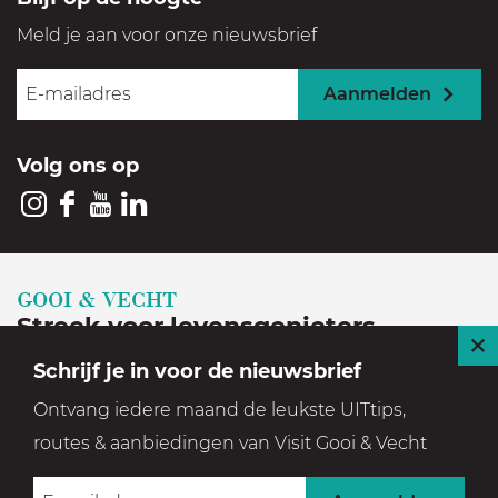
Meld je aan voor onze nieuwsbrief
Aanmelden
Volg ons op
I
F
Y
L
n
a
o
i
s
c
u
n
GOOI & VECHT
t
e
T
k
Streek voor levensgenieters
a
b
u
e
S
Schrijf je in voor de nieuwsbrief
Geniet in een prachtige, historische en groene
g
o
b
d
l
Ontvang iedere maand de leukste UITtips,
setting
r
o
e
I
u
routes & aanbiedingen van Visit Gooi & Vecht
a
k
V
n
i
m
V
i
V
t