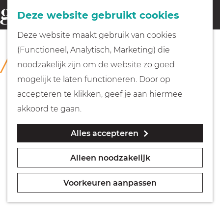
Fietsen
Deze website gebruikt cookies
menu
Z
G
Deze website maakt gebruik van cookies
o
Wandelen
a
(Functioneel, Analytisch, Marketing) die
COLLECTIE
e
n
Collectie Hilversum
noodzakelijk zijn om de website zo goed
k
Varen
a
mogelijk te laten functioneren. Door op
e
a
accepteren te klikken, geef je aan hiermee
n
r
Met kinderen
akkoord te gaan.
d
Alles accepteren
e
Geocachen
h
Alleen noodzakelijk
o
Naar het museum
m
Voorkeuren aanpassen
e
Winkelen
p