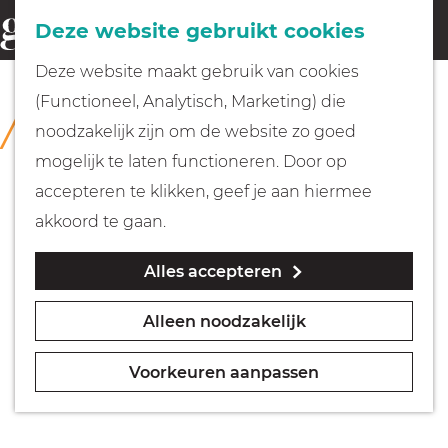
Fietsen
Deze website gebruikt cookies
menu
Z
G
Deze website maakt gebruik van cookies
o
Wandelen
a
(Functioneel, Analytisch, Marketing) die
COLLECTIE
e
n
Comenius Museum
noodzakelijk zijn om de website zo goed
k
Varen
a
mogelijk te laten functioneren. Door op
e
a
accepteren te klikken, geef je aan hiermee
n
r
Met kinderen
akkoord te gaan.
d
Alles accepteren
e
Geocachen
h
Alleen noodzakelijk
o
Naar het museum
m
Voorkeuren aanpassen
e
Winkelen
p