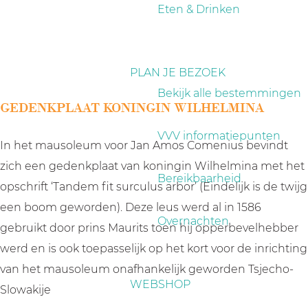
a
Eten & Drinken
g
e
PLAN JE BEZOEK
Bekijk alle bestemmingen
GEDENKPLAAT KONINGIN WILHELMINA
VVV informatiepunten
In het mausoleum voor Jan Amos Comenius bevindt
zich een gedenkplaat van koningin Wilhelmina met het
Bereikbaarheid
opschrift ‘Tandem fit surculus arbor’ (Eindelijk is de twijg
een boom geworden). Deze leus werd al in 1586
Overnachten
gebruikt door prins Maurits toen hij opperbevelhebber
werd en is ook toepasselijk op het kort voor de inrichting
van het mausoleum onafhankelijk geworden Tsjecho-
WEBSHOP
Slowakije