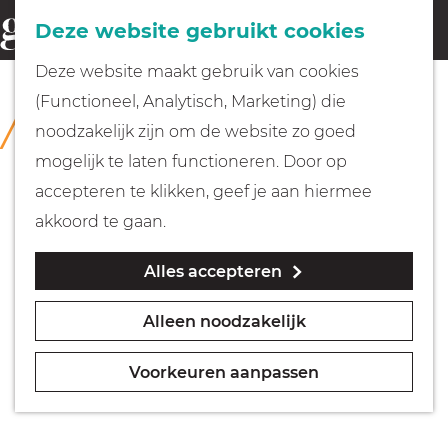
Fietsen
Deze website gebruikt cookies
menu
Z
G
Deze website maakt gebruik van cookies
o
Wandelen
a
(Functioneel, Analytisch, Marketing) die
COLLECTIE
e
n
Huizer Museum
noodzakelijk zijn om de website zo goed
k
Varen
a
mogelijk te laten functioneren. Door op
e
a
accepteren te klikken, geef je aan hiermee
n
r
Met kinderen
akkoord te gaan.
d
Alles accepteren
e
Geocachen
h
Alleen noodzakelijk
o
Naar het museum
m
Voorkeuren aanpassen
e
Winkelen
p