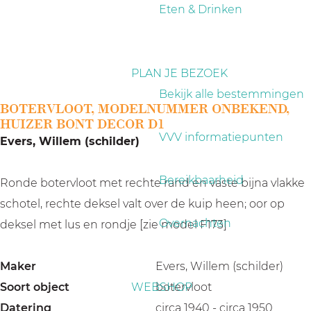
a
Eten & Drinken
g
e
PLAN JE BEZOEK
Bekijk alle bestemmingen
BOTERVLOOT, MODELNUMMER ONBEKEND,
HUIZER BONT DECOR D1
VVV informatiepunten
Evers, Willem (schilder)
Bereikbaarheid
Ronde botervloot met rechte rand en vaste bijna vlakke
schotel, rechte deksel valt over de kuip heen; oor op
Overnachten
deksel met lus en rondje [zie model F173]
Maker
Evers, Willem (schilder)
Soort object
WEBSHOP
botervloot
Datering
circa 1940 - circa 1950