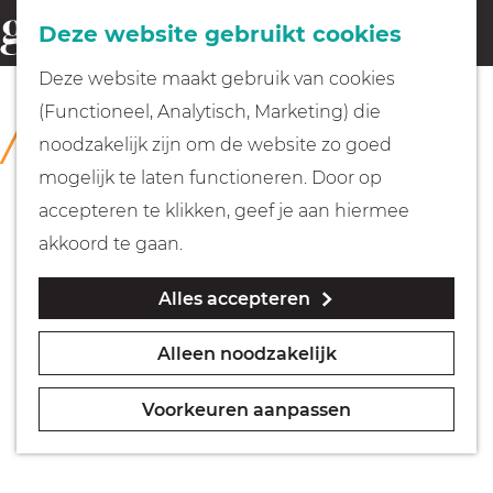
Fietsen
Deze website gebruikt cookies
menu
Z
G
Deze website maakt gebruik van cookies
o
Wandelen
a
(Functioneel, Analytisch, Marketing) die
COLLECTIE
e
n
Huizer Museum
noodzakelijk zijn om de website zo goed
k
Varen
a
mogelijk te laten functioneren. Door op
e
a
accepteren te klikken, geef je aan hiermee
n
r
Met kinderen
akkoord te gaan.
d
Alles accepteren
e
Geocachen
h
Alleen noodzakelijk
o
Naar het museum
m
Voorkeuren aanpassen
e
Winkelen
p