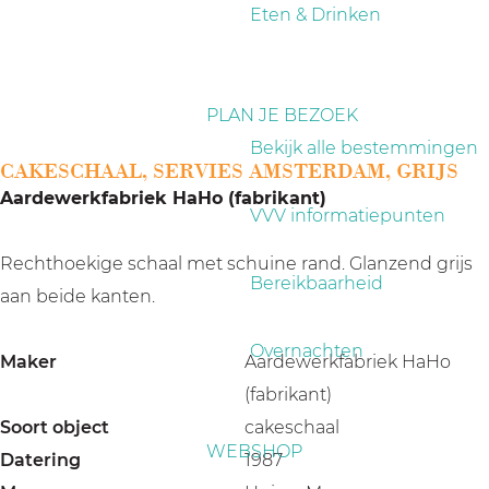
a
Eten & Drinken
g
e
PLAN JE BEZOEK
Bekijk alle bestemmingen
CAKESCHAAL, SERVIES AMSTERDAM, GRIJS
Aardewerkfabriek HaHo (fabrikant)
VVV informatiepunten
Rechthoekige schaal met schuine rand. Glanzend grijs
Bereikbaarheid
aan beide kanten.
Overnachten
Maker
Aardewerkfabriek HaHo
(fabrikant)
Soort object
cakeschaal
WEBSHOP
Datering
1987