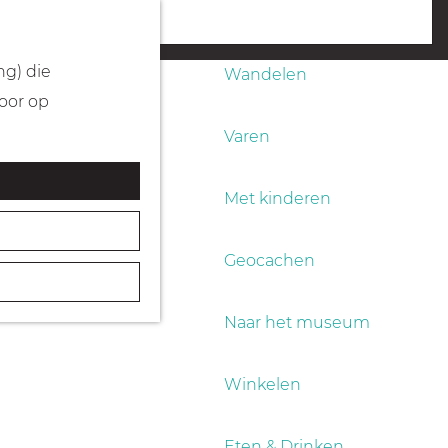
Fietsen
menu
ng) die
Wandelen
Door op
Varen
Met kinderen
Geocachen
Naar het museum
Winkelen
Eten & Drinken