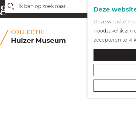
Deze website
Z
G
Deze website maak
o
a
noodzakelijk zijn
COLLECTIE
e
n
Huizer Museum
accepteren te kli
k
a
e
a
n
r
d
e
h
o
m
e
p