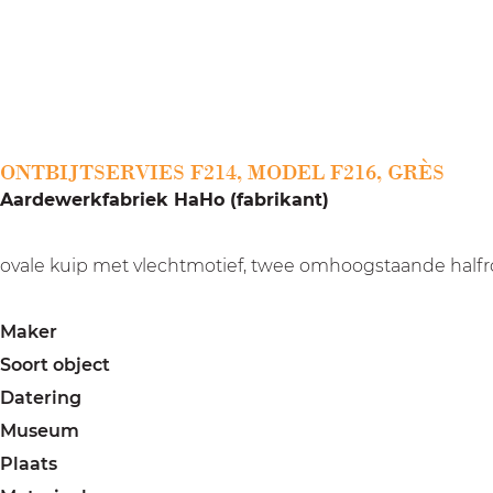
a
g
e
ONTBIJTSERVIES F214, MODEL F216, GRÈS
Aardewerkfabriek HaHo (fabrikant)
ovale kuip met vlechtmotief, twee omhoogstaande halfro
Maker
Soort object
Datering
Museum
Plaats