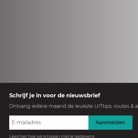
Schrijf je in voor de nieuwsbrief
Ontvang iedere maand de leukste UITtips, routes & a
Aanmelden
Lees hier hoe wij omgaan met je gegevens