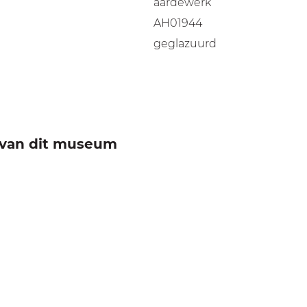
aardewerk
AH01944
geglazuurd
e van dit museum