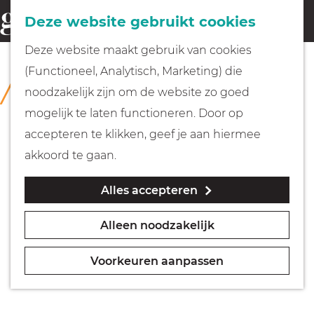
Fietsen
Deze website gebruikt cookies
menu
Z
G
Deze website maakt gebruik van cookies
o
Wandelen
a
(Functioneel, Analytisch, Marketing) die
COLLECTIE
e
n
Huizer Museum
noodzakelijk zijn om de website zo goed
k
Varen
a
mogelijk te laten functioneren. Door op
e
a
accepteren te klikken, geef je aan hiermee
n
r
Met kinderen
akkoord te gaan.
d
Alles accepteren
e
Geocachen
h
Alleen noodzakelijk
o
Naar het museum
m
Voorkeuren aanpassen
e
Winkelen
p