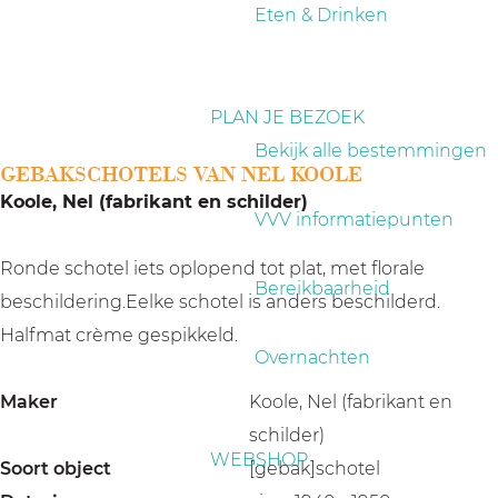
a
Eten & Drinken
g
e
PLAN JE BEZOEK
Bekijk alle bestemmingen
GEBAKSCHOTELS VAN NEL KOOLE
Koole, Nel (fabrikant en schilder)
VVV informatiepunten
Ronde schotel iets oplopend tot plat, met florale
Bereikbaarheid
beschildering.Eelke schotel is anders beschilderd.
Halfmat crème gespikkeld.
Overnachten
Maker
Koole, Nel (fabrikant en
schilder)
WEBSHOP
Soort object
[gebak]schotel