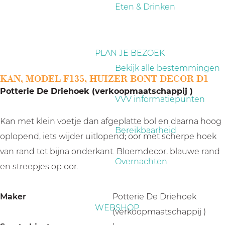
a
Eten & Drinken
g
e
PLAN JE BEZOEK
Bekijk alle bestemmingen
KAN, MODEL F135, HUIZER BONT DECOR D1
Potterie De Driehoek (verkoopmaatschappij )
VVV informatiepunten
Kan met klein voetje dan afgeplatte bol en daarna hoog
Bereikbaarheid
oplopend, iets wijder uitlopend; oor met scherpe hoek
van rand tot bijna onderkant. Bloemdecor, blauwe rand
Overnachten
en streepjes op oor.
Maker
Potterie De Driehoek
WEBSHOP
(verkoopmaatschappij )