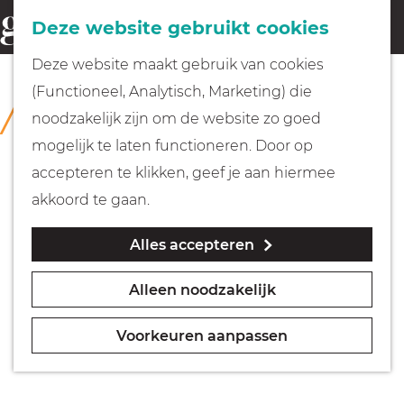
Fietsen
Deze website gebruikt cookies
menu
Z
G
Deze website maakt gebruik van cookies
o
Wandelen
a
(Functioneel, Analytisch, Marketing) die
COLLECTIE
e
n
Huizer Museum
noodzakelijk zijn om de website zo goed
k
Varen
a
mogelijk te laten functioneren. Door op
e
a
accepteren te klikken, geef je aan hiermee
n
r
Met kinderen
akkoord te gaan.
d
Alles accepteren
e
Geocachen
h
Alleen noodzakelijk
o
Naar het museum
m
Voorkeuren aanpassen
e
Winkelen
p