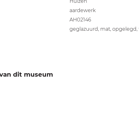
Huizen
aardewerk
AH02146
geglazuurd, mat, opgelegd, 
e van dit museum