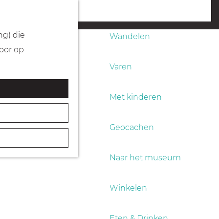
Fietsen
menu
ng) die
Wandelen
Door op
Varen
Met kinderen
Geocachen
Naar het museum
Winkelen
Eten & Drinken