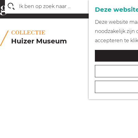
Deze website
Z
G
Deze website maak
o
a
noodzakelijk zijn
COLLECTIE
e
n
Huizer Museum
accepteren te kli
k
a
e
a
n
r
d
e
h
o
m
e
p