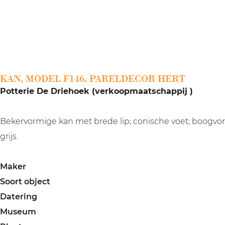
a
g
e
KAN, MODEL F146, PARELDECOR HERT
Potterie De Driehoek (verkoopmaatschappij )
Bekervormige kan met brede lip; conische voet; boogvor
grijs.
Maker
Soort object
Datering
Museum