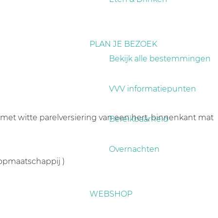
PLAN JE BEZOEK
Bekijk alle bestemmingen
VVV informatiepunten
et witte parelversiering van een hert, binnenkant mat
Bereikbaarheid
Overnachten
oopmaatschappij )
WEBSHOP