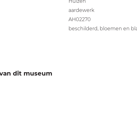
Huizen
aardewerk
AH02270
beschilderd, bloemen en bl
e van dit museum