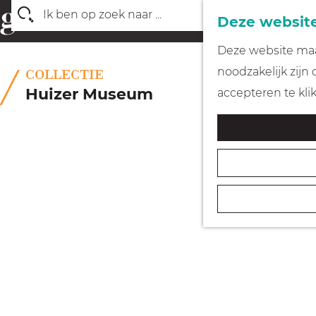
Deze website
Z
G
Deze website maak
o
a
noodzakelijk zijn
COLLECTIE
e
n
Huizer Museum
accepteren te kli
k
a
e
a
n
r
d
e
h
o
m
e
p