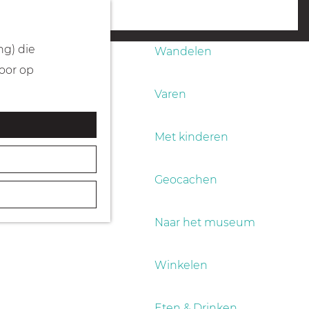
Fietsen
menu
ng) die
Wandelen
Door op
Varen
Met kinderen
Geocachen
Naar het museum
Winkelen
Eten & Drinken