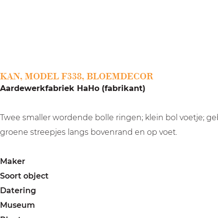
a
g
e
KAN, MODEL F338, BLOEMDECOR
Aardewerkfabriek HaHo (fabrikant)
Twee smaller wordende bolle ringen; klein bol voetje;
groene streepjes langs bovenrand en op voet.
Maker
Soort object
Datering
Museum