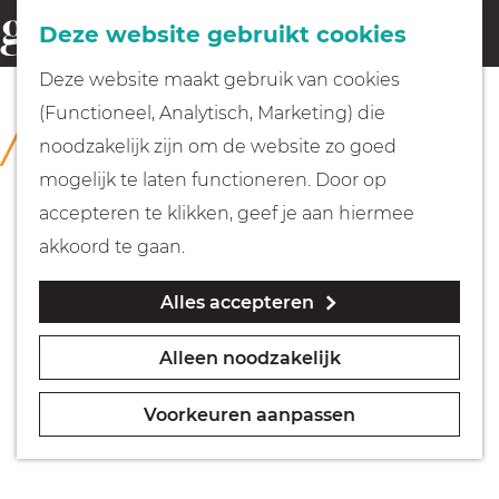
Fietsen
Deze website gebruikt cookies
menu
Z
G
Deze website maakt gebruik van cookies
o
Wandelen
a
(Functioneel, Analytisch, Marketing) die
COLLECTIE
e
n
Huizer Museum
noodzakelijk zijn om de website zo goed
k
Varen
a
mogelijk te laten functioneren. Door op
e
a
accepteren te klikken, geef je aan hiermee
n
r
Met kinderen
akkoord te gaan.
d
Alles accepteren
e
Geocachen
h
Alleen noodzakelijk
o
Naar het museum
m
Voorkeuren aanpassen
e
Winkelen
p