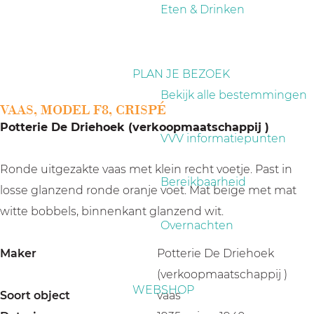
a
Eten & Drinken
g
e
PLAN JE BEZOEK
Bekijk alle bestemmingen
VAAS, MODEL F8, CRISPÉ
Potterie De Driehoek (verkoopmaatschappij )
VVV informatiepunten
Ronde uitgezakte vaas met klein recht voetje. Past in
Bereikbaarheid
losse glanzend ronde oranje voet. Mat beige met mat
witte bobbels, binnenkant glanzend wit.
Overnachten
Maker
Potterie De Driehoek
(verkoopmaatschappij )
WEBSHOP
Soort object
vaas