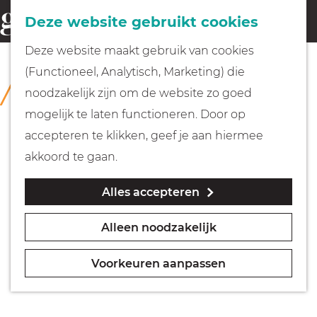
Fietsen
Deze website gebruikt cookies
menu
Z
G
Deze website maakt gebruik van cookies
o
Wandelen
a
(Functioneel, Analytisch, Marketing) die
COLLECTIE
e
n
Huizer Museum
noodzakelijk zijn om de website zo goed
k
Varen
a
mogelijk te laten functioneren. Door op
e
a
accepteren te klikken, geef je aan hiermee
n
r
Met kinderen
akkoord te gaan.
d
Alles accepteren
e
Geocachen
h
Alleen noodzakelijk
o
Naar het museum
m
Voorkeuren aanpassen
e
Winkelen
p