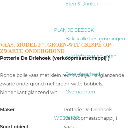
a
Eten & Drinken
g
e
PLAN JE BEZOEK
Bekijk alle bestemmingen
VAAS, MODEL F7, GROEN-WIT CRISPÉ OP
ZWARTE ONDERGROND
VVV informatiepunten
Potterie De Driehoek (verkoopmaatschappij )
Bereikbaarheid
Ronde bolle vaas met klein recht voetje. Halfglanzende
zwarte ondergrond met groen-witte bobbels,
Overnachten
binnenkant glanzend wit.
Maker
Potterie De Driehoek
WEBSHOP
(verkoopmaatschappij )
Soort object
vaas