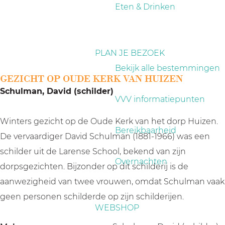
a
Eten & Drinken
g
e
PLAN JE BEZOEK
Bekijk alle bestemmingen
GEZICHT OP OUDE KERK VAN HUIZEN
Schulman, David (schilder)
VVV informatiepunten
Winters gezicht op de Oude Kerk van het dorp Huizen.
Bereikbaarheid
De vervaardiger David Schulman (1881-1966) was een
schilder uit de Larense School, bekend van zijn
Overnachten
dorpsgezichten. Bijzonder op dit schilderij is de
aanwezigheid van twee vrouwen, omdat Schulman vaak
geen personen schilderde op zijn schilderijen.
WEBSHOP