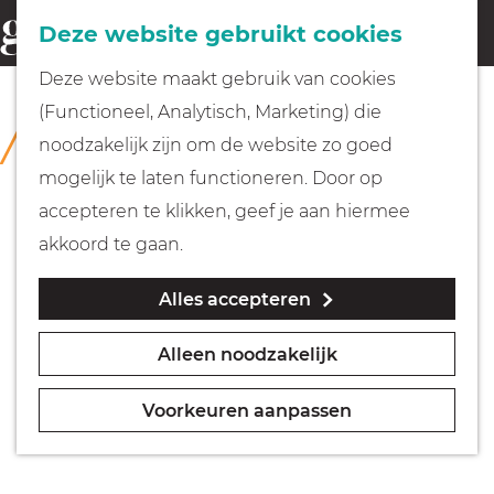
Fietsen
Deze website gebruikt cookies
menu
Z
G
Deze website maakt gebruik van cookies
o
Wandelen
a
(Functioneel, Analytisch, Marketing) die
COLLECTIE
e
n
Huizer Museum
noodzakelijk zijn om de website zo goed
k
Varen
a
mogelijk te laten functioneren. Door op
e
a
accepteren te klikken, geef je aan hiermee
n
r
Met kinderen
akkoord te gaan.
d
Alles accepteren
e
Geocachen
h
Alleen noodzakelijk
o
Naar het museum
m
Voorkeuren aanpassen
e
Winkelen
p