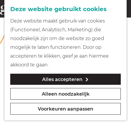
Fietsen
Deze website gebruikt cookies
menu
Z
G
Deze website maakt gebruik van cookies
o
Wandelen
a
(Functioneel, Analytisch, Marketing) die
COLLECTIE
e
n
Huizer Museum
noodzakelijk zijn om de website zo goed
k
Varen
a
mogelijk te laten functioneren. Door op
e
a
accepteren te klikken, geef je aan hiermee
n
r
Met kinderen
akkoord te gaan.
d
Alles accepteren
e
Geocachen
h
Alleen noodzakelijk
o
Naar het museum
m
Voorkeuren aanpassen
e
Winkelen
p