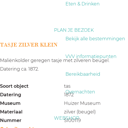
a
Eten & Drinken
g
e
PLAN JE BEZOEK
Bekijk alle bestemmingen
TASJE ZILVER KLEIN
VVV informatiepunten
Maliënkolder geregen tasje met zilveren beugel.
Datering ca. 1872.
Bereikbaarheid
Soort object
tas
Overnachten
Datering
1872
Museum
Huizer Museum
Materiaal
zilver (beugel)
WEBSHOP
Nummer
SI00119