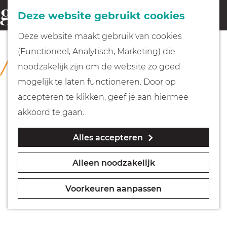
Fietsen
Deze website gebruikt cookies
menu
Z
G
Deze website maakt gebruik van cookies
o
Wandelen
a
(Functioneel, Analytisch, Marketing) die
COLLECTIE
e
n
Kasteel Museum Sypesteyn
noodzakelijk zijn om de website zo goed
k
Varen
a
mogelijk te laten functioneren. Door op
e
a
accepteren te klikken, geef je aan hiermee
n
r
Met kinderen
akkoord te gaan.
d
Alles accepteren
e
Geocachen
h
Alleen noodzakelijk
o
Naar het museum
m
Voorkeuren aanpassen
e
Winkelen
p