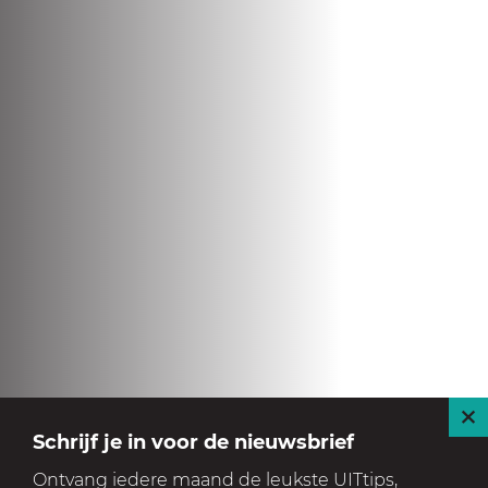
S
Schrijf je in voor de nieuwsbrief
l
Ontvang iedere maand de leukste UITtips,