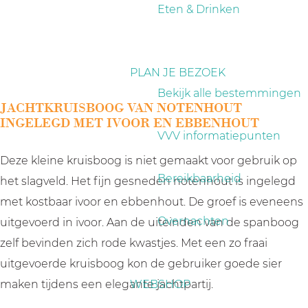
a
Eten & Drinken
g
e
PLAN JE BEZOEK
Bekijk alle bestemmingen
JACHTKRUISBOOG VAN NOTENHOUT
INGELEGD MET IVOOR EN EBBENHOUT
VVV informatiepunten
Deze kleine kruisboog is niet gemaakt voor gebruik op
Bereikbaarheid
het slagveld. Het fijn gesneden notenhout is ingelegd
met kostbaar ivoor en ebbenhout. De groef is eveneens
Overnachten
uitgevoerd in ivoor. Aan de uiteinden van de spanboog
zelf bevinden zich rode kwastjes. Met een zo fraai
uitgevoerde kruisboog kon de gebruiker goede sier
maken tijdens een elegante jachtpartij.
WEBSHOP