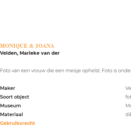
a
g
e
MONIQUE & JOANA
Velden, Marieke van der
Foto van een vrouw die een meisje ophelst. Foto is onderd
Maker
Ve
Soort object
fo
Museum
M
Materiaal
d
Gebruiksrecht