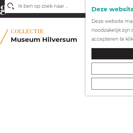
Deze website
Z
G
Deze website maak
o
a
noodzakelijk zijn
COLLECTIE
e
n
Museum Hilversum
accepteren te kli
k
a
e
a
n
r
d
e
h
o
m
e
p