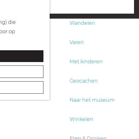
Fietsen
menu
ng) die
Wandelen
Door op
Varen
Met kinderen
Geocachen
Naar het museum
Winkelen
Eten & Drinken