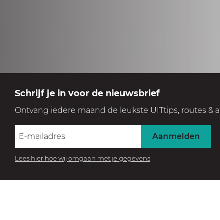
Schrijf je in voor de nieuwsbrief
Ontvang iedere maand de leukste UITtips, routes & a
Aanmelden
Lees hier hoe wij omgaan met je gegevens
BEZOEK HET MUSEUM
Beleef de collectie