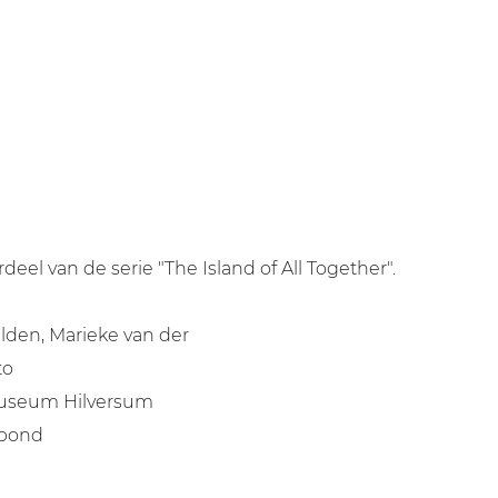
eel van de serie "The Island of All Together".
lden, Marieke van der
to
useum Hilversum
ibond