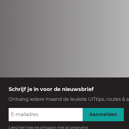
Schrijf je in voor de nieuwsbrief
Ontvang iedere maand de leukste UITtips, routes & a
Aanmelden
Lees hier hoe wij omgaan met je gegevens