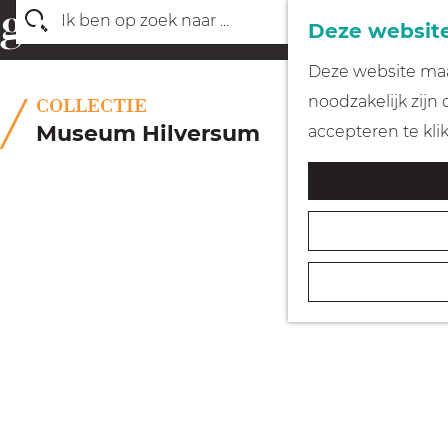
Deze website
Z
G
Deze website maak
o
a
noodzakelijk zijn
COLLECTIE
e
n
Museum Hilversum
accepteren te kli
k
a
e
a
n
r
d
e
h
o
m
e
p