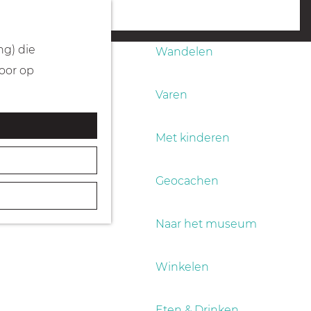
Fietsen
menu
ng) die
Wandelen
Door op
Varen
Met kinderen
Geocachen
Naar het museum
Winkelen
Eten & Drinken