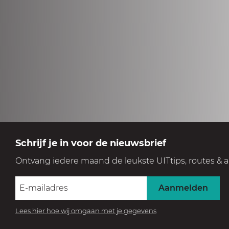
Schrijf je in voor de nieuwsbrief
Ontvang iedere maand de leukste UITtips, routes & a
Aanmelden
Lees hier hoe wij omgaan met je gegevens