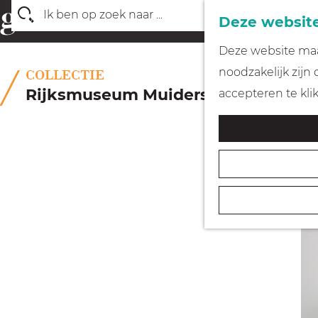
Deze website
Z
G
Deze website maak
o
a
noodzakelijk zijn
COLLECTIE
e
n
Rijksmuseum Muiderslot
accepteren te kli
k
a
e
a
n
r
d
e
h
o
m
e
p