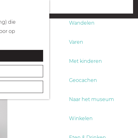
Fietsen
menu
ng) die
Wandelen
Door op
Varen
Met kinderen
Geocachen
Naar het museum
Winkelen
Eten & Drinken