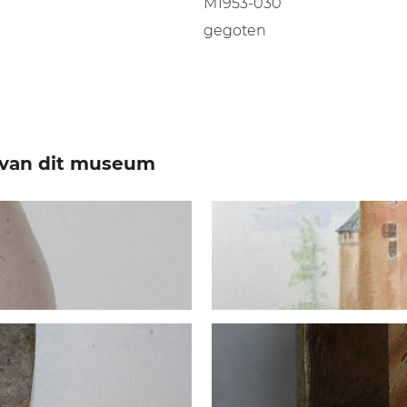
M1953-030
gegoten
e van dit museum