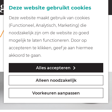
Fietsen
Deze website gebruikt cookies
menu
Z
G
Deze website maakt gebruik van cookies
o
Wandelen
a
(Functioneel, Analytisch, Marketing) die
COLLECTIE
e
n
Rijksmuseum Muiderslot
noodzakelijk zijn om de website zo goed
k
Varen
a
mogelijk te laten functioneren. Door op
e
a
accepteren te klikken, geef je aan hiermee
n
r
Met kinderen
akkoord te gaan.
d
Alles accepteren
e
Geocachen
h
Alleen noodzakelijk
o
Naar het museum
m
Voorkeuren aanpassen
e
Winkelen
p