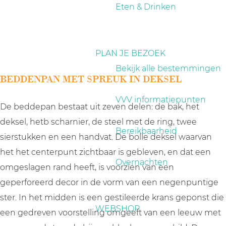
a
Eten & Drinken
g
e
PLAN JE BEZOEK
Bekijk alle bestemmingen
BEDDENPAN MET SPREUK IN DEKSEL
VVV informatiepunten
De beddepan bestaat uit zeven delen: de bak, het
deksel, hetb scharnier, de steel met de ring, twee
Bereikbaarheid
sierstukken en een handvat. De bolle deksel waarvan
het het centerpunt zichtbaar is gebleven, en dat een
Overnachten
omgeslagen rand heeft, is voorzien van een
geperforeerd decor in de vorm van een negenpuntige
ster. In het midden is een gestileerde krans geponst die
WEBSHOP
een gedreven voorstelling omgeeft van een leeuw met