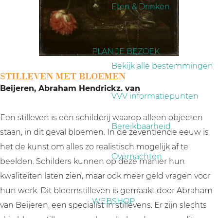
a
Eten & Drinken
g
e
PLAN JE BEZOEK
Bekijk alle bestemmingen
STILLEVEN MET BLOEMEN
Beijeren, Abraham Hendrickz. van
VVV informatiepunten
Een stilleven is een schilderij waarop alleen objecten
Bereikbaarheid
staan, in dit geval bloemen. In de zeventiende eeuw is
het de kunst om alles zo realistisch mogelijk af te
Overnachten
beelden. Schilders kunnen op deze manier hun
kwaliteiten laten zien, maar ook meer geld vragen voor
hun werk. Dit bloemstilleven is gemaakt door Abraham
WEBSHOP
van Beijeren, een specialist in stillevens. Er zijn slechts