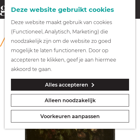
Fietsen
Deze website gebruikt cookies
menu
Z
G
Deze website maakt gebruik van cookies
o
Wandelen
a
(Functioneel, Analytisch, Marketing) die
COLLECTIE
e
n
Rijksmuseum Muiderslot
noodzakelijk zijn om de website zo goed
k
Varen
a
mogelijk te laten functioneren. Door op
e
a
accepteren te klikken, geef je aan hiermee
n
r
Met kinderen
akkoord te gaan.
d
Alles accepteren
e
Geocachen
h
Alleen noodzakelijk
o
Naar het museum
m
Voorkeuren aanpassen
e
Winkelen
p