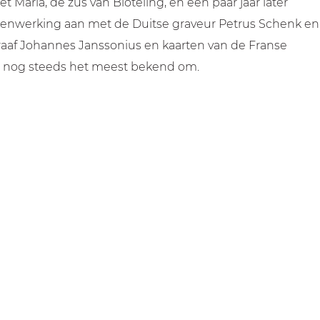
 Maria, de zus van Bloteling, en een paar jaar later
amenwerking aan met de Duitse graveur Petrus Schenk en
ograaf Johannes Janssonius en kaarten van de Franse
 nu nog steeds het meest bekend om.