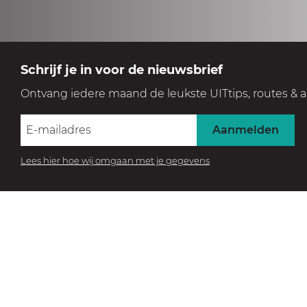
Schrijf je in voor de nieuwsbrief
Ontvang iedere maand de leukste UITtips, routes & a
Aanmelden
Lees hier hoe wij omgaan met je gegevens
BEZOEK HET MUSEUM