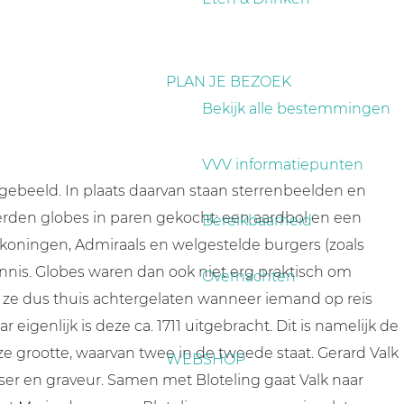
PLAN JE BEZOEK
Bekijk alle bestemmingen
VVV informatiepunten
ebeeld. In plaats daarvan staan sterrenbeelden en
werden globes in paren gekocht: een aardbol en een
Bereikbaarheid
koningen, Admiraals en welgestelde burgers (zoals
ennis. Globes waren dan ook niet erg praktisch om
Overnachten
en ze dus thuis achtergelaten wanneer iemand op reis
eigenlijk is deze ca. 1711 uitgebracht. Dit is namelijk de
eze grootte, waarvan twee in de tweede staat. Gerard Valk
WEBSHOP
tser en graveur. Samen met Bloteling gaat Valk naar