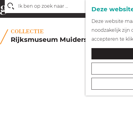
Deze website
Z
G
Deze website maak
o
a
noodzakelijk zijn
COLLECTIE
e
n
Rijksmuseum Muiderslot
accepteren te kli
k
a
e
a
n
r
d
e
h
o
m
e
p