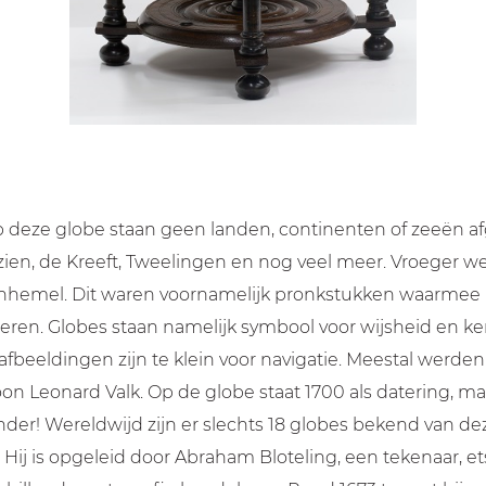
deze globe staan geen landen, continenten of zeeën afg
 zien, de Kreeft, Tweelingen en nog veel meer. Vroeger 
enhemel. Dit waren voornamelijk pronkstukken waarmee 
tteren. Globes staan namelijk symbool voor wijsheid en k
 afbeeldingen zijn te klein voor navigatie. Meestal werd
n Leonard Valk. Op de globe staat 1700 als datering, maar 
zonder! Wereldwijd zijn er slechts 18 globes bekend van d
 Hij is opgeleid door Abraham Bloteling, een tekenaar, e