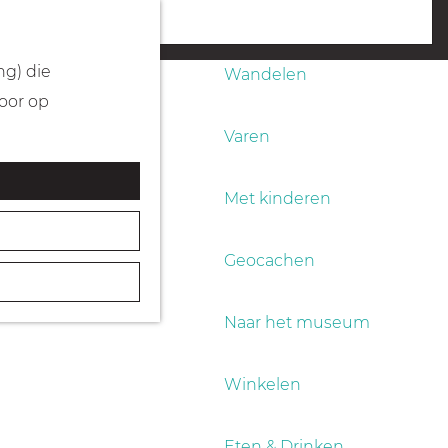
Fietsen
menu
ng) die
Wandelen
Door op
Varen
Met kinderen
Geocachen
Naar het museum
Winkelen
Eten & Drinken