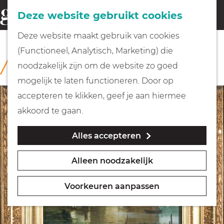
Fietsen
Deze website gebruikt cookies
menu
Z
G
Deze website maakt gebruik van cookies
o
Wandelen
a
(Functioneel, Analytisch, Marketing) die
COLLECTIE
e
n
Rijksmuseum Muiderslot
noodzakelijk zijn om de website zo goed
k
Varen
a
mogelijk te laten functioneren. Door op
e
a
accepteren te klikken, geef je aan hiermee
n
r
Met kinderen
akkoord te gaan.
d
Alles accepteren
e
Geocachen
h
Alleen noodzakelijk
o
Naar het museum
m
Voorkeuren aanpassen
e
Winkelen
p