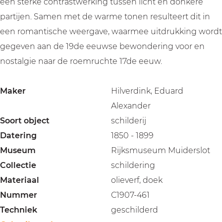
een sterke contrastwerking tussen licht en donkere
partijen. Samen met de warme tonen resulteert dit in
een romantische weergave, waarmee uitdrukking wordt
gegeven aan de 19de eeuwse bewondering voor en
nostalgie naar de roemruchte 17de eeuw.
Maker
Hilverdink, Eduard
Alexander
Soort object
schilderij
Datering
1850 - 1899
Museum
Rijksmuseum Muiderslot
Collectie
schildering
Materiaal
olieverf, doek
Nummer
C1907-461
Techniek
geschilderd