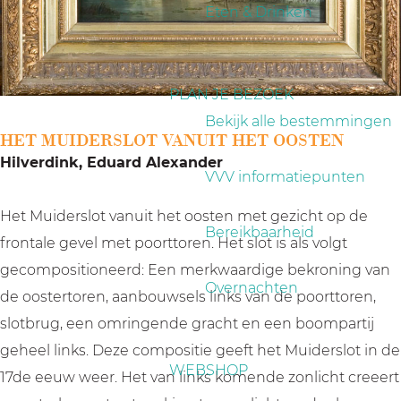
a
Eten & Drinken
g
e
PLAN JE BEZOEK
Bekijk alle bestemmingen
HET MUIDERSLOT VANUIT HET OOSTEN
Hilverdink, Eduard Alexander
VVV informatiepunten
Het Muiderslot vanuit het oosten met gezicht op de
Bereikbaarheid
frontale gevel met poorttoren. Het slot is als volgt
gecompositioneerd: Een merkwaardige bekroning van
Overnachten
de oostertoren, aanbouwsels links van de poorttoren,
slotbrug, een omringende gracht en een boompartij
geheel links. Deze compositie geeft het Muiderslot in de
WEBSHOP
17de eeuw weer. Het van links komende zonlicht creeert