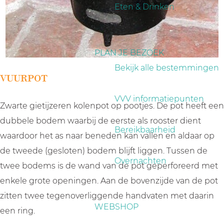
a
Eten & Drinken
g
e
PLAN JE BEZOEK
Bekijk alle bestemmingen
VUURPOT
VVV informatiepunten
Zwarte gietijzeren kolenpot op pootjes. De pot heeft een
dubbele bodem waarbij de eerste als rooster dient
Bereikbaarheid
waardoor het as naar beneden kan vallen en aldaar op
de tweede (gesloten) bodem blijft liggen. Tussen de
Overnachten
twee bodems is de wand van de pot geperforeerd met
enkele grote openingen. Aan de bovenzijde van de pot
zitten twee tegenoverliggende handvaten met daarin
WEBSHOP
een ring.