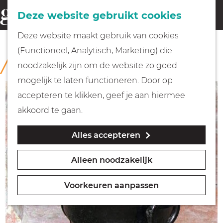
Fietsen
Deze website gebruikt cookies
menu
Z
G
Deze website maakt gebruik van cookies
o
Wandelen
a
(Functioneel, Analytisch, Marketing) die
COLLECTIE
e
n
Rijksmuseum Muiderslot
noodzakelijk zijn om de website zo goed
k
Varen
a
mogelijk te laten functioneren. Door op
e
a
accepteren te klikken, geef je aan hiermee
n
r
Met kinderen
akkoord te gaan.
d
Alles accepteren
e
Geocachen
h
Alleen noodzakelijk
o
Naar het museum
m
Voorkeuren aanpassen
e
Winkelen
p