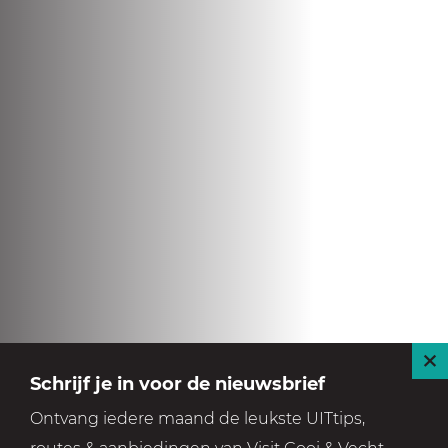
S
Schrijf je in voor de nieuwsbrief
l
Ontvang iedere maand de leukste UITtips,
u