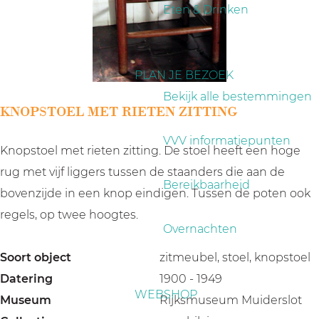
a
Eten & Drinken
g
e
PLAN JE BEZOEK
Bekijk alle bestemmingen
KNOPSTOEL MET RIETEN ZITTING
VVV informatiepunten
Knopstoel met rieten zitting. De stoel heeft een hoge
rug met vijf liggers tussen de staanders die aan de
Bereikbaarheid
bovenzijde in een knop eindigen. Tussen de poten ook
regels, op twee hoogtes.
Overnachten
Soort object
zitmeubel, stoel, knopstoel
Datering
1900 - 1949
WEBSHOP
Museum
Rijksmuseum Muiderslot