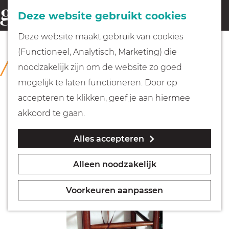
Fietsen
Deze website gebruikt cookies
menu
Z
G
Deze website maakt gebruik van cookies
o
Wandelen
a
(Functioneel, Analytisch, Marketing) die
COLLECTIE
e
n
Rijksmuseum Muiderslot
noodzakelijk zijn om de website zo goed
k
Varen
a
mogelijk te laten functioneren. Door op
e
a
accepteren te klikken, geef je aan hiermee
n
r
Met kinderen
akkoord te gaan.
d
Alles accepteren
e
Geocachen
h
Alleen noodzakelijk
o
Naar het museum
m
Voorkeuren aanpassen
e
Winkelen
p