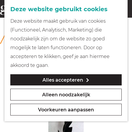
Fietsen
Deze website gebruikt cookies
menu
Z
G
Deze website maakt gebruik van cookies
o
Wandelen
a
(Functioneel, Analytisch, Marketing) die
COLLECTIE
e
n
Rijksmuseum Muiderslot
noodzakelijk zijn om de website zo goed
k
Varen
a
mogelijk te laten functioneren. Door op
e
a
accepteren te klikken, geef je aan hiermee
n
r
Met kinderen
akkoord te gaan.
d
Alles accepteren
e
Geocachen
h
Alleen noodzakelijk
o
Naar het museum
m
Voorkeuren aanpassen
e
Winkelen
p