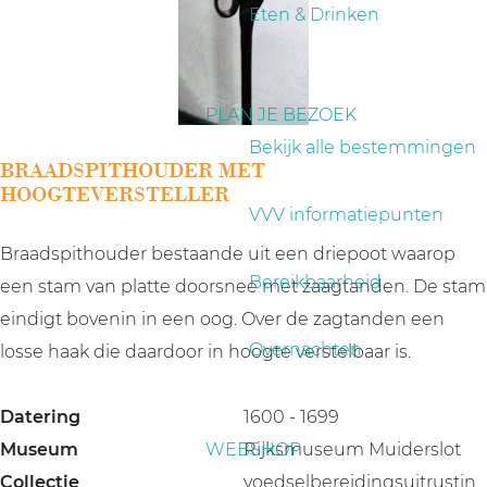
a
Eten & Drinken
g
e
PLAN JE BEZOEK
Bekijk alle bestemmingen
BRAADSPITHOUDER MET
HOOGTEVERSTELLER
VVV informatiepunten
Braadspithouder bestaande uit een driepoot waarop
Bereikbaarheid
een stam van platte doorsnee met zaagtanden. De stam
eindigt bovenin in een oog. Over de zagtanden een
Overnachten
losse haak die daardoor in hoogte verstelbaar is.
Datering
1600 - 1699
Museum
WEBSHOP
Rijksmuseum Muiderslot
Collectie
voedselbereidingsuitrustin