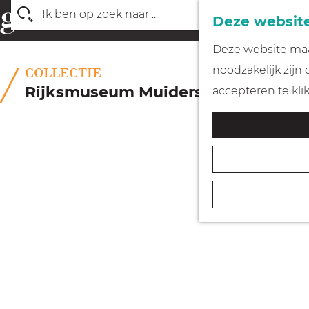
Deze website
Z
G
Deze website maak
o
a
noodzakelijk zijn
COLLECTIE
e
n
Rijksmuseum Muiderslot
accepteren te kli
k
a
e
a
n
r
d
e
h
o
m
e
p