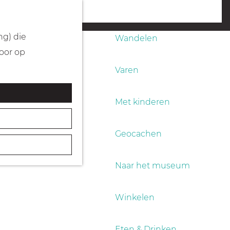
Fietsen
menu
ng) die
Wandelen
Door op
Varen
Met kinderen
Geocachen
Naar het museum
Winkelen
Eten & Drinken