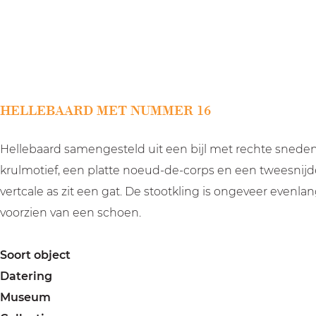
a
g
e
HELLEBAARD MET NUMMER 16
Hellebaard samengesteld uit een bijl met rechte sned
krulmotief, een platte noeud-de-corps en een tweesnijd
vertcale as zit een gat. De stootkling is ongeveer evenl
voorzien van een schoen.
Soort object
Datering
Museum