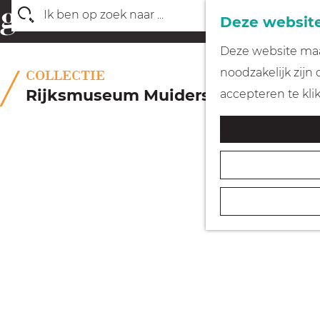
Deze website
Z
G
Deze website maak
o
a
noodzakelijk zijn
COLLECTIE
e
n
Rijksmuseum Muiderslot
accepteren te kli
k
a
e
a
n
r
d
e
h
o
m
e
p