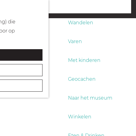
Fietsen
menu
ng) die
Wandelen
Door op
Varen
Met kinderen
Geocachen
Naar het museum
Winkelen
Eten & Drinken