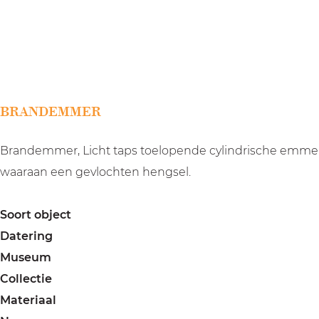
a
g
e
BRANDEMMER
Brandemmer, Licht taps toelopende cylindrische emmer
waaraan een gevlochten hengsel.
Soort object
Datering
Museum
Collectie
Materiaal