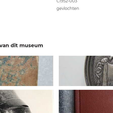
C1952-003
gevlochten
e van dit museum