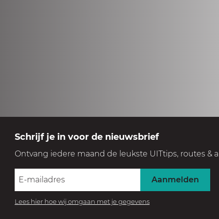
Schrijf je in voor de nieuwsbrief
Ontvang iedere maand de leukste UITtips, routes & a
Aanmelden
Lees hier hoe wij omgaan met je gegevens