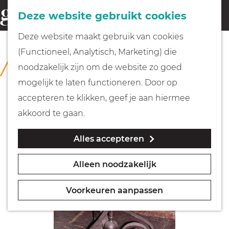
Fietsen
Deze website gebruikt cookies
menu
Z
G
Deze website maakt gebruik van cookies
o
Wandelen
a
(Functioneel, Analytisch, Marketing) die
COLLECTIE
e
n
Rijksmuseum Muiderslot
noodzakelijk zijn om de website zo goed
k
Varen
a
mogelijk te laten functioneren. Door op
e
a
accepteren te klikken, geef je aan hiermee
n
r
Met kinderen
akkoord te gaan.
d
Alles accepteren
e
Geocachen
h
Alleen noodzakelijk
o
Naar het museum
m
Voorkeuren aanpassen
e
Winkelen
p