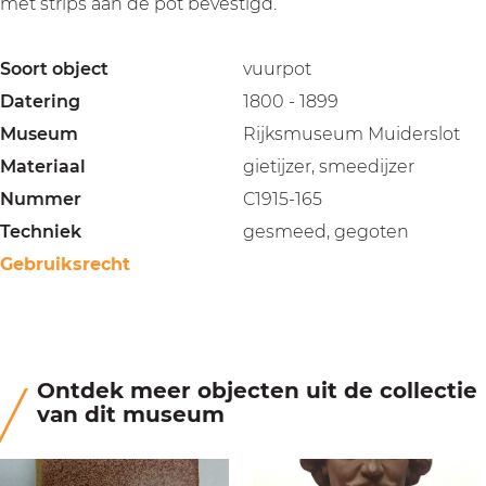
met strips aan de pot bevestigd.
Soort object
vuurpot
Datering
1800 - 1899
Museum
Rijksmuseum Muiderslot
Materiaal
gietijzer, smeedijzer
Nummer
C1915-165
Techniek
gesmeed, gegoten
Gebruiksrecht
Ontdek meer objecten uit de collectie
van dit museum