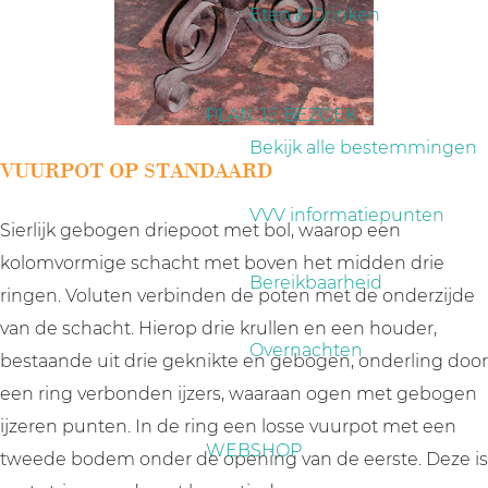
a
Eten & Drinken
g
e
PLAN JE BEZOEK
Bekijk alle bestemmingen
VUURPOT OP STANDAARD
VVV informatiepunten
Sierlijk gebogen driepoot met bol, waarop een
kolomvormige schacht met boven het midden drie
Bereikbaarheid
ringen. Voluten verbinden de poten met de onderzijde
van de schacht. Hierop drie krullen en een houder,
Overnachten
bestaande uit drie geknikte en gebogen, onderling door
een ring verbonden ijzers, waaraan ogen met gebogen
ijzeren punten. In de ring een losse vuurpot met een
WEBSHOP
tweede bodem onder de opening van de eerste. Deze is