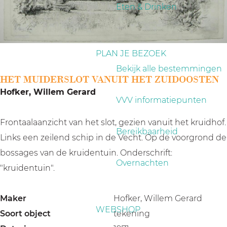
a
Eten & Drinken
g
e
PLAN JE BEZOEK
Bekijk alle bestemmingen
HET MUIDERSLOT VANUIT HET ZUIDOOSTEN
Hofker, Willem Gerard
VVV informatiepunten
Frontaalaanzicht van het slot, gezien vanuit het kruidhof.
Bereikbaarheid
Links een zeilend schip in de Vecht. Op de voorgrond de
bossages van de kruidentuin. Onderschrift:
Overnachten
"kruidentuin".
Maker
Hofker, Willem Gerard
WEBSHOP
Soort object
tekening