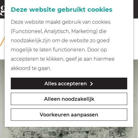
Fietsen
Deze website gebruikt cookies
menu
Z
G
Deze website maakt gebruik van cookies
o
Wandelen
a
(Functioneel, Analytisch, Marketing) die
COLLECTIE
e
n
Rijksmuseum Muiderslot
noodzakelijk zijn om de website zo goed
k
Varen
a
mogelijk te laten functioneren. Door op
e
a
accepteren te klikken, geef je aan hiermee
n
r
Met kinderen
akkoord te gaan.
d
Alles accepteren
e
Geocachen
h
Alleen noodzakelijk
o
Naar het museum
m
Voorkeuren aanpassen
e
Winkelen
p