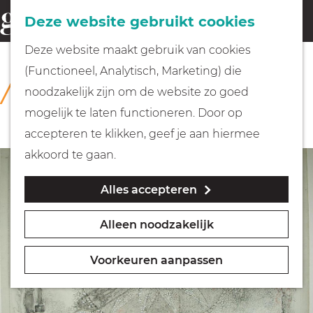
Fietsen
Deze website gebruikt cookies
menu
Z
G
Deze website maakt gebruik van cookies
o
Wandelen
a
(Functioneel, Analytisch, Marketing) die
COLLECTIE
e
n
Rijksmuseum Muiderslot
noodzakelijk zijn om de website zo goed
k
Varen
a
mogelijk te laten functioneren. Door op
e
a
accepteren te klikken, geef je aan hiermee
n
r
Met kinderen
akkoord te gaan.
d
Alles accepteren
e
Geocachen
h
Alleen noodzakelijk
o
Naar het museum
m
Voorkeuren aanpassen
e
Winkelen
p