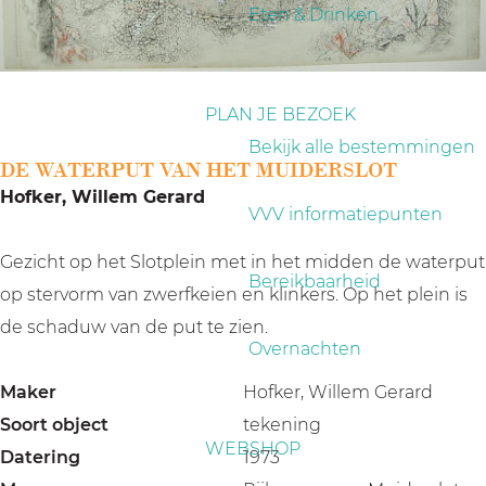
a
Eten & Drinken
g
e
PLAN JE BEZOEK
Bekijk alle bestemmingen
DE WATERPUT VAN HET MUIDERSLOT
Hofker, Willem Gerard
VVV informatiepunten
Gezicht op het Slotplein met in het midden de waterput
Bereikbaarheid
op stervorm van zwerfkeien en klinkers. Op het plein is
de schaduw van de put te zien.
Overnachten
Maker
Hofker, Willem Gerard
Soort object
tekening
WEBSHOP
Datering
1973