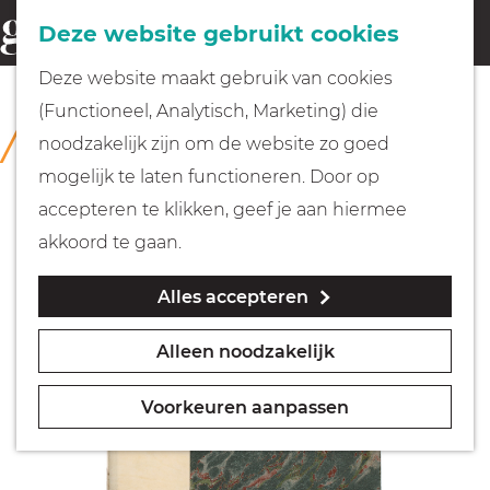
Fietsen
Deze website gebruikt cookies
menu
Z
G
Deze website maakt gebruik van cookies
o
Wandelen
a
(Functioneel, Analytisch, Marketing) die
COLLECTIE
e
n
Rijksmuseum Muiderslot
noodzakelijk zijn om de website zo goed
k
Varen
a
mogelijk te laten functioneren. Door op
e
a
accepteren te klikken, geef je aan hiermee
n
r
Met kinderen
akkoord te gaan.
d
Alles accepteren
e
Geocachen
h
Alleen noodzakelijk
o
Naar het museum
m
Voorkeuren aanpassen
e
Winkelen
p