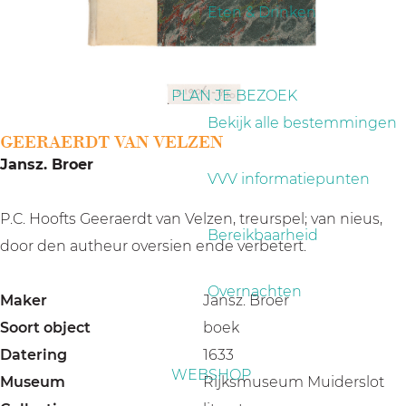
a
Eten & Drinken
g
e
PLAN JE BEZOEK
Bekijk alle bestemmingen
GEERAERDT VAN VELZEN
Jansz. Broer
VVV informatiepunten
P.C. Hoofts Geeraerdt van Velzen, treurspel; van nieus,
Bereikbaarheid
door den autheur oversien ende verbetert.
Overnachten
Maker
Jansz. Broer
Soort object
boek
Datering
1633
WEBSHOP
Museum
Rijksmuseum Muiderslot