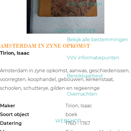
a
Eten & Drinken
g
e
PLAN JE BEZOEK
Bekijk alle bestemmingen
AMSTERDAM IN ZYNE OPKOMST
Tirion, Isaac
VVV informatiepunten
Amsterdam in zyne opkomst, aanwas, geschiedenissen,
Bereikbaarheid
voorregten, koophandel, gebouwen, kerkenstaat,
schoolen, schutterye, gilden en regeeringe
Overnachten
Maker
Tirion, Isaac
Soort object
boek
WEBSHOP
Datering
1760 - 1767