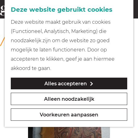
Fietsen
Deze website gebruikt cookies
menu
Z
G
Deze website maakt gebruik van cookies
o
Wandelen
a
(Functioneel, Analytisch, Marketing) die
COLLECTIE
e
n
Rijksmuseum Muiderslot
noodzakelijk zijn om de website zo goed
k
Varen
a
mogelijk te laten functioneren. Door op
e
a
accepteren te klikken, geef je aan hiermee
n
r
Met kinderen
akkoord te gaan.
d
Alles accepteren
e
Geocachen
h
Alleen noodzakelijk
o
Naar het museum
m
Voorkeuren aanpassen
e
Winkelen
p