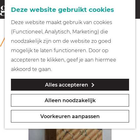
Fietsen
Deze website gebruikt cookies
menu
Z
G
Deze website maakt gebruik van cookies
o
Wandelen
a
(Functioneel, Analytisch, Marketing) die
COLLECTIE
e
n
Rijksmuseum Muiderslot
noodzakelijk zijn om de website zo goed
k
Varen
a
mogelijk te laten functioneren. Door op
e
a
accepteren te klikken, geef je aan hiermee
n
r
Met kinderen
akkoord te gaan.
d
Alles accepteren
e
Geocachen
h
Alleen noodzakelijk
o
Naar het museum
m
Voorkeuren aanpassen
e
Winkelen
p