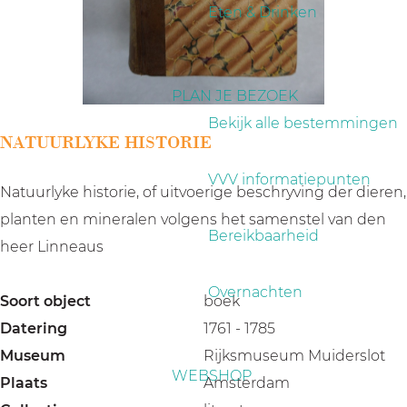
a
Eten & Drinken
g
e
PLAN JE BEZOEK
Bekijk alle bestemmingen
NATUURLYKE HISTORIE
VVV informatiepunten
Natuurlyke historie, of uitvoerige beschryving der dieren,
planten en mineralen volgens het samenstel van den
Bereikbaarheid
heer Linneaus
Overnachten
Soort object
boek
Datering
1761 - 1785
Museum
Rijksmuseum Muiderslot
WEBSHOP
Plaats
Amsterdam