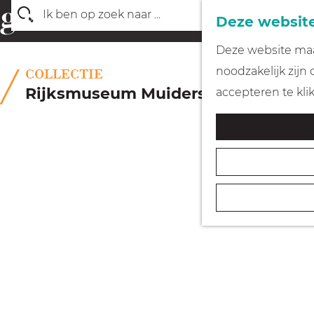
Deze website
Z
G
Deze website maak
o
a
noodzakelijk zijn
COLLECTIE
e
n
Rijksmuseum Muiderslot
accepteren te kli
k
a
e
a
n
r
d
e
h
o
m
e
p