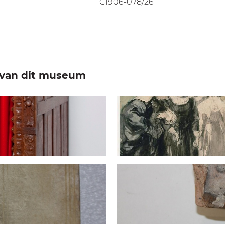
C1906-078/26
e van dit museum