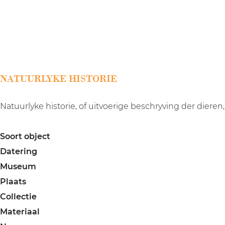
a
g
e
NATUURLYKE HISTORIE
Natuurlyke historie, of uitvoerige beschryving der dier
Soort object
Datering
Museum
Plaats
Collectie
Materiaal