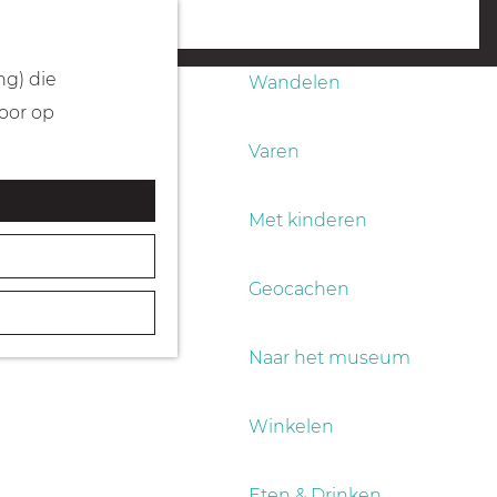
Fietsen
menu
ng) die
Wandelen
Door op
Varen
Met kinderen
Geocachen
Naar het museum
Winkelen
Eten & Drinken