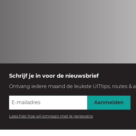
Schrijf je in voor de nieuwsbrief
Ontvang iedere maand de leukste UITtips, routes & a
Aanmelden
Lees hier hoe wij omgaan met je gegevens
BEZOEK HET MUSEUM